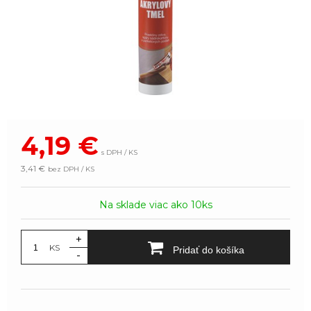
4,19
€
s DPH / KS
3,41 €
bez DPH / KS
Na sklade viac ako 10ks
+
KS
Pridať do košíka
-