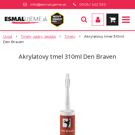
info@esmalujeme.sk
0905 / 422 330
Úvod
Tmely, sádry, lepidlá
Tmely
Akrylatovy tmel 310ml
Den Braven
Akrylatovy tmel 310ml Den Braven