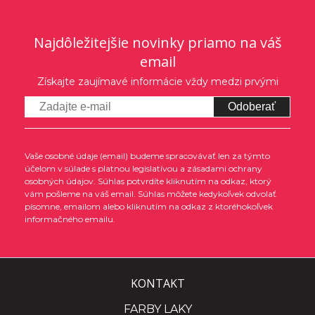
Najdôležitejšie novinky priamo na váš
email
Získajte zaujímavé informácie vždy medzi prvými
Odoberať
Vaše osobné údaje (email) budeme spracovávať len za týmto
účelom v súlade s platnou legislatívou a zásadami ochrany
osobných údajov. Súhlas potvrdíte kliknutím na odkaz, ktorý
vám pošleme na váš email. Súhlas môžete kedykoľvek odvolať
písomne, emailom alebo kliknutím na odkaz z ktoréhokoľvek
informačného emailu.
KONTAKT
FARBY LAKY