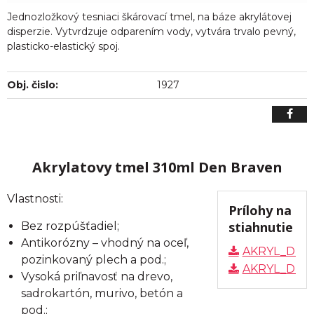
Jednozložkový tesniaci škárovací tmel, na báze akrylátovej
disperzie. Vytvrdzuje odparením vody, vytvára trvalo pevný,
plasticko-elastický spoj.
Obj. čislo:
1927
Akrylatovy tmel 310ml Den Braven
Vlastnosti:
Prílohy na
stiahnutie
Bez rozpúšťadiel;
Antikorózny – vhodný na oceľ,
AKRYL_DEN
pozinkovaný plech a pod.;
AKRYL_DEN
Vysoká priľnavosť na drevo,
sadrokartón, murivo, betón a
pod.;