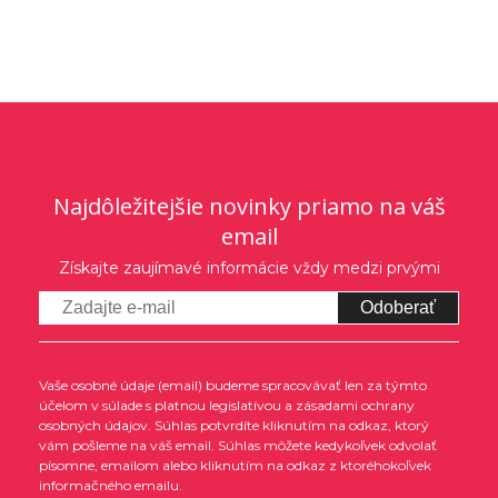
Najdôležitejšie novinky priamo na váš
email
Získajte zaujímavé informácie vždy medzi prvými
Odoberať
Vaše osobné údaje (email) budeme spracovávať len za týmto
účelom v súlade s platnou legislatívou a zásadami ochrany
osobných údajov. Súhlas potvrdíte kliknutím na odkaz, ktorý
vám pošleme na váš email. Súhlas môžete kedykoľvek odvolať
písomne, emailom alebo kliknutím na odkaz z ktoréhokoľvek
informačného emailu.