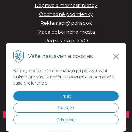
Doprava a možnosti platby
Obchodné podmienky
Reklamačný poriadok
Mapa odberného miesta
Registrácia pre VO
GDPR
Vaše nastavenie cookies
Súbory cookie nám pomáhajú pri poskytovaní
služieb pre vás. Umožňujú spoznať a zapamätať si
vaše preferencie.
Prijať
Nastaviť
© 2026 ESMALujeme.sk •
NextShop
&
e-shop Pohoda Connector
by
NextCom
Odmietnuť
OBJEDNÁVKU VÁM DORUČÍME KURIÉROM V RÁMCI CELEJ SR.
×
s.r.o.
PRI DOKONČOVANÍ OBJEDNÁVKY ZVOĽTE MOŽNOSŤ KURIÉR