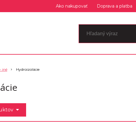
Ako nakupovať
Doprava a platba
- iné
Hydroizolácie
ácie
duktov