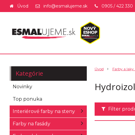
Úvod
info@esmalujeme.sk
0905 / 422 330
Úvod
Farby a laky 
Kategórie
Hydroizol
Novinky
Top ponuka
Filter pro
Interiérové farby na steny
Farby na fasády