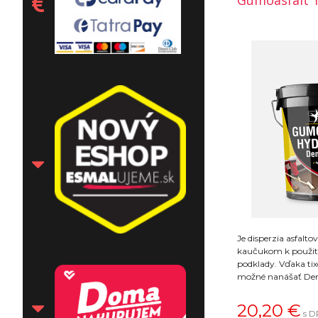
Gumoasfalt 1
Je disperzia asfalt
kaučukom k použiti
podklady. Vďaka ti
možné nanášať Den
ľubovoľným sklonom
nanášanej vrstvy). N
20,20
€
s D
povrchu nesteká ani