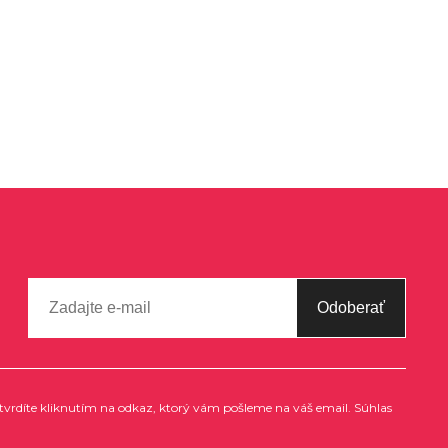
Odoberať
tvrdíte kliknutím na odkaz, ktorý vám pošleme na váš email. Súhlas