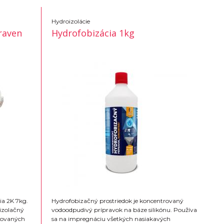
Hydroizolácie
raven
Hydrofobizácia 1kg
ia 2K 7kg.
Hydrofobizačný prostriedok je koncentrovaný
oizolačný
vodoodpudivý prípravok na báze silikónu. Používa
ikovaných
sa na impregnáciu všetkých nasiakavých