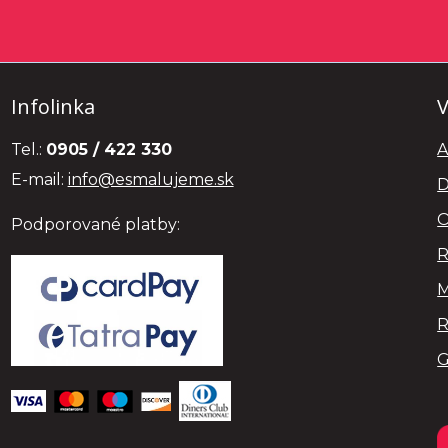
Infolinka
V
Tel.:
0905 / 422 330
A
E-mail:
info@esmalujeme.sk
D
O
Podporované platby:
R
M
R