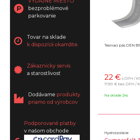
VÝDAJNÉ MIESTO
bezproblémové
parkovanie
Tovar na sklade
k dispozícii okamžite.
Tesniaci pás DEN 
Zákaznícky servis
a starostlivosť
22
€
s DPH / K
17,89 €
bez DPH / 
Dodávame
produkty
Na sklade 2ks
priamo od výrobcov
Podporované platby
v našom obchode
Hydroizolácie