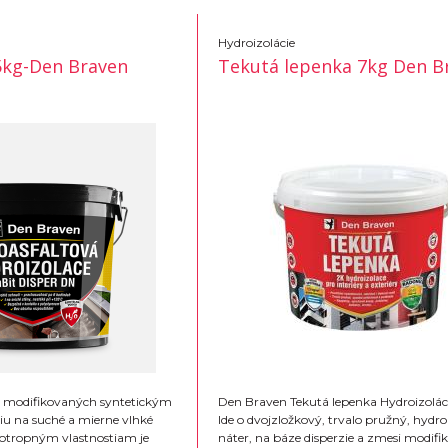
Hydroizolácie
5kg-Den Braven
Tekutá lepenka 7kg Den B
ov modifikovaných syntetickým
Den Braven Tekutá lepenka Hydroizolác
u na suché a mierne vlhké
Ide o dvojzložkový, trvalo pružný, hydr
xotropným vlastnostiam je
náter, na báze disperzie a zmesi modif