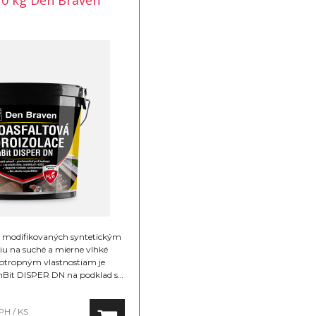
0 kg Den Braven
ov modifikovaných syntetickým
u na suché a mierne vlhké
xotropným vlastnostiam je
Bit DISPER DN na podklad s
 (v závislosti od hrúbky
áter po vyzretí zo zvislého
PH / KS
 pri vysokej teplote + 100 °C a