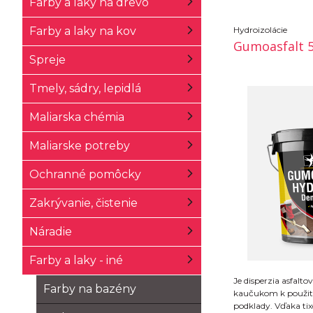
Farby a laky na drevo
Farby a laky na kov
Hydroizolácie
Gumoasfalt 
Spreje
Tmely, sádry, lepidlá
Maliarska chémia
Maliarske potreby
Ochranné pomôcky
Zakrývanie, čistenie
Náradie
Farby a laky - iné
Je disperzia asfalt
Farby na bazény
kaučukom k použiti
podklady. Vďaka ti