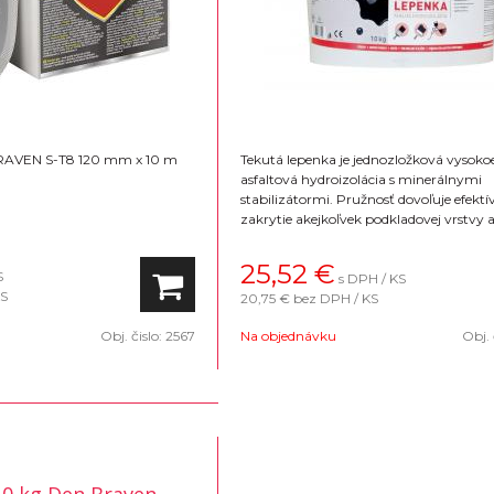
BRAVEN S-T8 120 mm x 10 m
Tekutá lepenka je jednozložková vysokoe
asfaltová hydroizolácia s minerálnymi
stabilizátormi. Pružnosť dovoľuje efektí
zakrytie akejkoľvek podkladovej vrstvy 
zabezpečuje dobru´ odolnosť voči
poveternostným podmienkam a degrad
25,52
€
S
s DPH / KS
podkladovej vrstvy. Nanáša sa na akýko
KS
20,75 €
bez DPH / KS
stavebný povrch.
Obj. čislo:
2567
Na objednávku
Obj. 