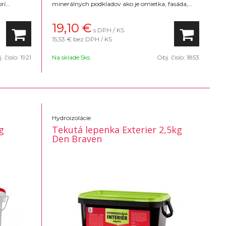
rí
minerálnych podkladov ako je omietka, fasáda,
ka je
tehla,dlažba, strešná krytina, pieskovec, stavebné
 radónovým
dielce, taktiež na prírodný alebo umelý kameň
19,10
€
s DPH / KS
prípadne iné povrchy.
15,53 €
bez DPH / KS
. čislo:
1921
Na sklade 5ks
Obj. čislo:
1853
Hydroizolácie
g
Tekutá lepenka Exterier 2,5kg
Den Braven