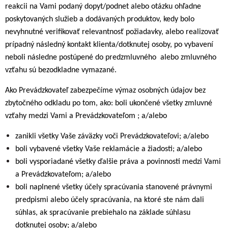
reakcii na Vami podaný dopyt/podnet alebo otázku ohľadne
poskytovaných služieb a dodávaných produktov, kedy bolo
nevyhnutné verifikovať relevantnosť požiadavky, alebo realizovať
prípadný následný kontakt klienta/dotknutej osoby, po vybavení
neboli následne postúpené do predzmluvného alebo zmluvného
vzťahu sú bezodkladne vymazané.
Ako Prevádzkovateľ zabezpečíme výmaz osobných údajov bez
zbytočného odkladu po tom, ako: boli ukončené všetky zmluvné
vzťahy medzi Vami a Prevádzkovateľom ; a/alebo
zanikli všetky Vaše záväzky voči Prevádzkovateľovi; a/alebo
boli vybavené všetky Vaše reklamácie a žiadosti; a/alebo
boli vysporiadané všetky ďalšie práva a povinnosti medzi Vami
a Prevádzkovateľom; a/alebo
boli naplnené všetky účely spracúvania stanovené právnymi
predpismi alebo účely spracúvania, na ktoré ste nám dali
súhlas, ak spracúvanie prebiehalo na základe súhlasu
dotknutej osoby; a/alebo