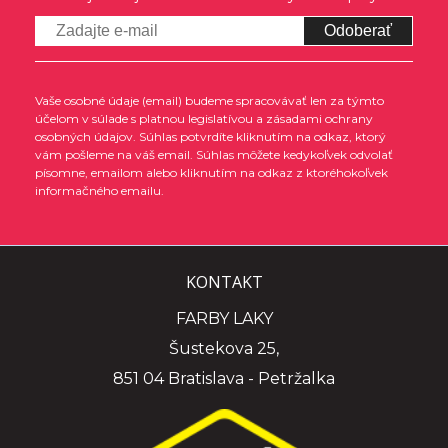
Odoberať
Vaše osobné údaje (email) budeme spracovávať len za týmto
účelom v súlade s platnou legislatívou a zásadami ochrany
osobných údajov. Súhlas potvrdíte kliknutím na odkaz, ktorý
vám pošleme na váš email. Súhlas môžete kedykoľvek odvolať
písomne, emailom alebo kliknutím na odkaz z ktoréhokoľvek
informačného emailu.
KONTAKT
FARBY LAKY
Šustekova 25,
851 04 Bratislava - Petržalka