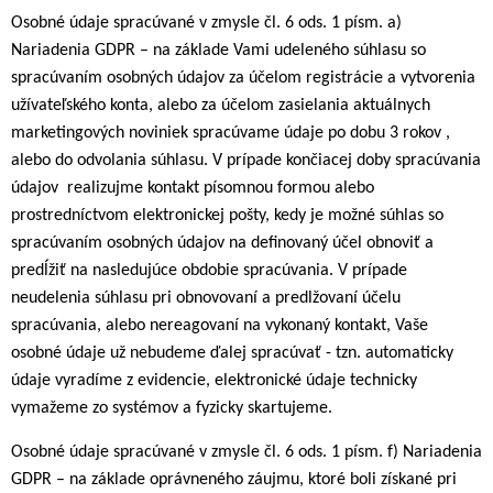
Osobné údaje spracúvané v zmysle čl. 6 ods. 1 písm. a)
Nariadenia GDPR – na základe Vami udeleného súhlasu so
spracúvaním osobných údajov za účelom registrácie a vytvorenia
užívateľského konta, alebo za účelom zasielania aktuálnych
marketingových noviniek spracúvame údaje po dobu 3 rokov ,
alebo do odvolania súhlasu. V prípade končiacej doby spracúvania
údajov realizujme kontakt písomnou formou alebo
prostredníctvom elektronickej pošty, kedy je možné súhlas so
spracúvaním osobných údajov na definovaný účel obnoviť a
predĺžiť na nasledujúce obdobie spracúvania. V prípade
neudelenia súhlasu pri obnovovaní a predlžovaní účelu
spracúvania, alebo nereagovaní na vykonaný kontakt, Vaše
osobné údaje už nebudeme ďalej spracúvať - tzn. automaticky
údaje vyradíme z evidencie, elektronické údaje technicky
vymažeme zo systémov a fyzicky skartujeme.
Osobné údaje spracúvané v zmysle čl. 6 ods. 1 písm. f) Nariadenia
GDPR – na základe oprávneného záujmu, ktoré boli získané pri