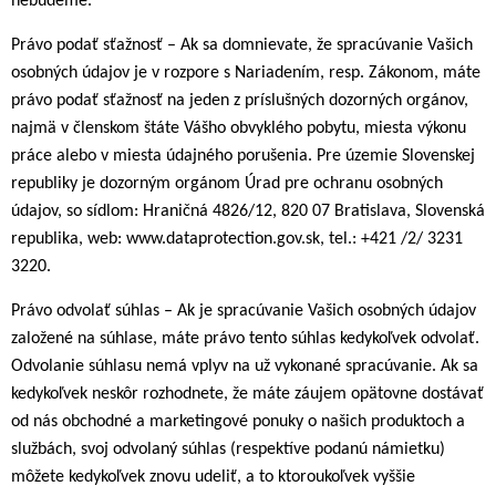
nebudeme.
Právo podať sťažnosť – Ak sa domnievate, že spracúvanie Vašich
osobných údajov je v rozpore s Nariadením, resp. Zákonom, máte
právo podať sťažnosť na jeden z príslušných dozorných orgánov,
najmä v členskom štáte Vášho obvyklého pobytu, miesta výkonu
práce alebo v miesta údajného porušenia. Pre územie Slovenskej
republiky je dozorným orgánom Úrad pre ochranu osobných
údajov, so sídlom: Hraničná 4826/12, 820 07 Bratislava, Slovenská
republika, web: www.dataprotection.gov.sk, tel.: +421 /2/ 3231
3220.
Právo odvolať súhlas – Ak je spracúvanie Vašich osobných údajov
založené na súhlase, máte právo tento súhlas kedykoľvek odvolať.
Odvolanie súhlasu nemá vplyv na už vykonané spracúvanie. Ak sa
kedykoľvek neskôr rozhodnete, že máte záujem opätovne dostávať
od nás obchodné a marketingové ponuky o našich produktoch a
službách, svoj odvolaný súhlas (respektíve podanú námietku)
môžete kedykoľvek znovu udeliť, a to ktoroukoľvek vyššie