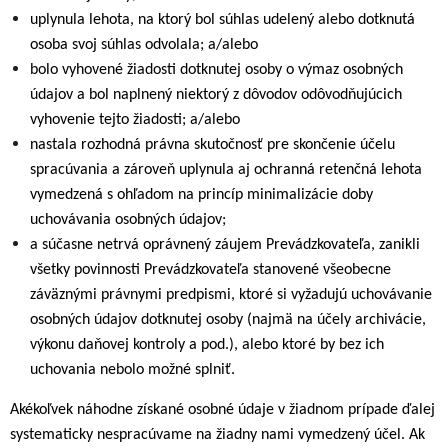
uplynula lehota, na ktorý bol súhlas udelený alebo dotknutá
osoba svoj súhlas odvolala; a/alebo
bolo vyhovené žiadosti dotknutej osoby o výmaz osobných
údajov a bol naplnený niektorý z dôvodov odôvodňujúcich
vyhovenie tejto žiadosti; a/alebo
nastala rozhodná právna skutočnosť pre skončenie účelu
spracúvania a zároveň uplynula aj ochranná retenčná lehota
vymedzená s ohľadom na princíp minimalizácie doby
uchovávania osobných údajov;
a súčasne netrvá oprávnený záujem Prevádzkovateľa, zanikli
všetky povinnosti Prevádzkovateľa stanovené všeobecne
záväznými právnymi predpismi, ktoré si vyžadujú uchovávanie
osobných údajov dotknutej osoby (najmä na účely archivácie,
výkonu daňovej kontroly a pod.), alebo ktoré by bez ich
uchovania nebolo možné splniť.
Akékoľvek náhodne získané osobné údaje v žiadnom prípade ďalej
systematicky nespracúvame na žiadny nami vymedzený účel. Ak