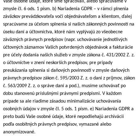
Vaše osobné údaje, ktoré sme spracovali, alebo spracúvame v
zmysle čl. 6 ods. 1 písm. b) Nariadenia GDPR – v rámci plnenia
záväzkov prevádzkovateľa voči objednávateľom a klientom, ďalej
spracúvame za účelom splnenia si našich zákonných povinností na
úseku daní a účtovníctva, ktoré nám vyplývajú zo všeobecne
záväzných právnych predpisov (napr. uchovávanie jednotlivých
účtovných záznamov Vašich potvrdených objednávok a fakturácie
pre účely dodania našich služieb v zmysle zákona č. 431/2002 Z. z.
o účtovníctve v znení neskorších predpisov, pre prípady
preukázania splnenia si daňových povinností v zmysle daňových
právnych predpisov zákon č. 595/2003 Z. z. o dani z príjmov, zákon
č. 563/2009 Z. z. o správe daní a pod.), musíme uchovávať po
dobu stanovenú príslušnými právnymi predpismi. V každom
prípade sa ale riadime zásadou minimalizácie uchovávania
osobných údajov v zmysle čl. 5 ods. 1 písm. e) Nariadenia GDPR a
preto budú Vaše osobné údaje, ktoré nepodliehajú archivácii
podľa osobitných právnych predpisov, vymazané alebo
anonymizované.