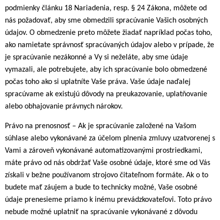
podmienky článku 18 Nariadenia, resp. § 24 Zákona, môžete od
nás požadovať, aby sme obmedzili spracúvanie Vašich osobných
údajov. O obmedzenie preto môžete žiadať napríklad počas toho,
ako namietate správnosť spracúvaných údajov alebo v prípade, že
je spracúvanie nezákonné a Vy si neželáte, aby sme údaje
vymazali, ale potrebujete, aby ich spracúvanie bolo obmedzené
počas toho ako si uplatníte Vaše práva. Vaše údaje naďalej
spracúvame ak existujú dôvody na preukazovanie, uplatňovanie
alebo obhajovanie právnych nárokov.
Právo na prenosnosť – Ak je spracúvanie založené na Vašom
súhlase alebo vykonávané za účelom plnenia zmluvy uzatvorenej s
Vami a zároveň vykonávané automatizovanými prostriedkami,
máte právo od nás obdržať Vaše osobné údaje, ktoré sme od Vás
získali v bežne používanom strojovo čitateľnom formáte. Ak o to
budete mať záujem a bude to technicky možné, Vaše osobné
údaje prenesieme priamo k inému prevádzkovateľovi. Toto právo
nebude možné uplatniť na spracúvanie vykonávané z dôvodu