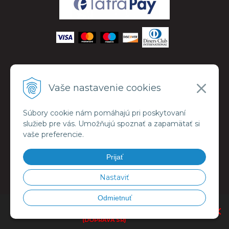
VŠETKO O NÁKUPE
Vaše nastavenie cookies
Ako nakupovať
Doprava a možnosti platby
Súbory cookie nám pomáhajú pri poskytovaní
služieb pre vás. Umožňujú spoznať a zapamätať si
Obchodné podmienky
vaše preferencie.
Reklamačný poriadok
Prijať
Mapa odberného miesta
Registrácia pre VO
Nastaviť
GDPR
Odmietnuť
OBJEDNÁVKU VÁM DORUČÍME KURIÉROM V RÁMCI CELEJ SR.
×
PRI DOKONČOVANÍ OBJEDNÁVKY ZVOĽTE MOŽNOSŤ KURIÉR
(DOPRAVA SR)