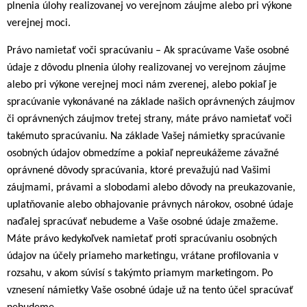
plnenia úlohy realizovanej vo verejnom záujme alebo pri výkone
verejnej moci.
Právo namietať voči spracúvaniu – Ak spracúvame Vaše osobné
údaje z dôvodu plnenia úlohy realizovanej vo verejnom záujme
alebo pri výkone verejnej moci nám zverenej, alebo pokiaľ je
spracúvanie vykonávané na základe našich oprávnených záujmov
či oprávnených záujmov tretej strany, máte právo namietať voči
takémuto spracúvaniu. Na základe Vašej námietky spracúvanie
osobných údajov obmedzíme a pokiaľ nepreukážeme závažné
oprávnené dôvody spracúvania, ktoré prevažujú nad Vašimi
záujmami, právami a slobodami alebo dôvody na preukazovanie,
uplatňovanie alebo obhajovanie právnych nárokov, osobné údaje
naďalej spracúvať nebudeme a Vaše osobné údaje zmažeme.
Máte právo kedykoľvek namietať proti spracúvaniu osobných
údajov na účely priameho marketingu, vrátane profilovania v
rozsahu, v akom súvisí s takýmto priamym marketingom. Po
vznesení námietky Vaše osobné údaje už na tento účel spracúvať