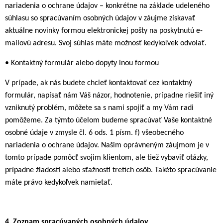
nariadenia o ochrane údajov – konkrétne na základe udeleného
súhlasu so spracúvaním osobných údajov v záujme získavať
aktuálne novinky formou elektronickej pošty na poskytnutú e-
mailovú adresu. Svoj súhlas máte možnosť kedykoľvek odvolať.
• Kontaktný formulár alebo dopyty inou formou
V prípade, ak nás budete chcieť kontaktovať cez kontaktný
formulár, napísať nám Váš názor, hodnotenie, prípadne riešiť iný
vzniknutý problém, môžete sa s nami spojiť a my Vám radi
pomôžeme. Za týmto účelom budeme spracúvať Vaše kontaktné
osobné údaje v zmysle čl. 6 ods. 1 písm. f) všeobecného
nariadenia o ochrane údajov. Našim oprávneným záujmom je v
tomto prípade pomôcť svojim klientom, ale tiež vybaviť otázky,
prípadne žiadosti alebo sťažnosti tretích osôb. Takéto spracúvanie
máte právo kedykoľvek namietať.
4.
Zoznam spracúvaných osobných údajov