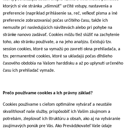
ktorých si vie stránka „všimnúť“ určité vstupy, nastavenia a
preferencie (napríklad prihlásenie sa, reč, veľkosť písma a iné
preferencie zobrazovania) počas určitého času, takže ich
nemusíte pri nasledujúcich návštevách alebo pri pohybe na
stránke nanovo zadávať. Cookies môžu tiež slúžiť na zachytenie
toho, ako stránku používate, a na jeho analýzu. Existujú tzv.
session cookies, ktoré sa vymažú po zavretí okna prehliadača, a
tzv. permanentné cookies, ktoré sa ukladajú počas dlhšieho
časového obdobia na Vašom harddisku a až po uplynutí určeného
času ich prehliadač vymaže.
Prečo
používame
cookies
a
ich
právny
základ?
Cookies používame s cieľom optimálne vytvárať a neustále
skvalitňovať naše služby, prispôsobiť ich Vašim záujmom a
potrebám, zlepšovať ich štruktúru a obsah, ako aj na vytváranie
zaujímavých ponúk pre Vás. Ako Prevádzkovateľ Vaše údaje