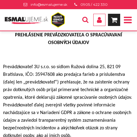
info@esmalujeme.sk
0905 / 422 330
PREHLÁSENIE
PREVÁDZKOVATEĽA
O
SPRACÚVAVANÍ
OSOBNÝCH
ÚDAJOV
Prevádzkovateľ 3U s.r.o. so sídlom Ružová dolina 25, 821 09
Bratislava, IČO: 35947608 ako predajca farieb a príslušenstva
(ďalej len „prevádzkovateľ“) prehlasuje, že na zaistenie ochrany
práv dotknutých osôb prijal primerané technické a organizačné
opatrenia, ktoré deklarujú zákonné spracúvanie osobných údajov.
Prevádzkovateľ ďalej zverejnil všetky povinné informácie
nachádzajúce sa v Nariadení GDPR a zákone o ochrane osobných
údajov a zaviedol transparentný systém zaznamenávania
bezpečnostných incidentov a akýchkoľvek otázok zo strany
dotknutej osoby, ako aj iných osôb.