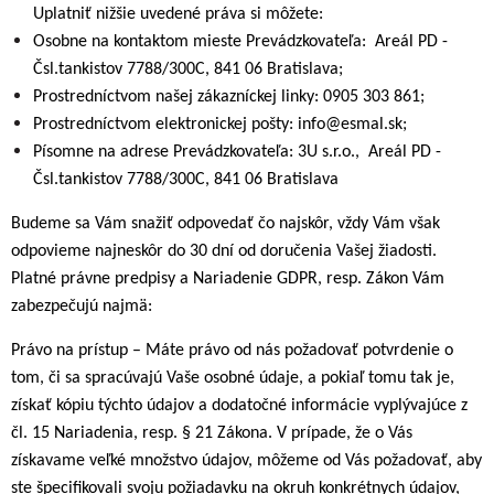
Uplatniť nižšie uvedené práva si môžete:
Osobne na kontaktom mieste Prevádzkovateľa: Areál PD -
Čsl.tankistov 7788/300C, 841 06 Bratislava;
Prostredníctvom našej zákazníckej linky: 0905 303 861;
Prostredníctvom elektronickej pošty: info@esmal.sk;
Písomne na adrese Prevádzkovateľa: 3U s.r.o., Areál PD -
Čsl.tankistov 7788/300C, 841 06 Bratislava
Budeme sa Vám snažiť odpovedať čo najskôr, vždy Vám však
odpovieme najneskôr do 30 dní od doručenia Vašej žiadosti.
Platné právne predpisy a Nariadenie GDPR, resp. Zákon Vám
zabezpečujú najmä:
Právo na prístup – Máte právo od nás požadovať potvrdenie o
tom, či sa spracúvajú Vaše osobné údaje, a pokiaľ tomu tak je,
získať kópiu týchto údajov a dodatočné informácie vyplývajúce z
čl. 15 Nariadenia, resp. § 21 Zákona. V prípade, že o Vás
získavame veľké množstvo údajov, môžeme od Vás požadovať, aby
ste špecifikovali svoju požiadavku na okruh konkrétnych údajov,