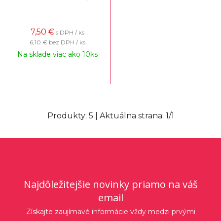
7,50
€
s DPH / ks
6,10 €
bez DPH / ks
Na sklade viac ako 10ks
Produkty:
5
| Aktuálna strana:
1
/
1
Najdôležitejšie novinky priamo na váš
email
Získajte zaujímavé informácie vždy medzi prvými