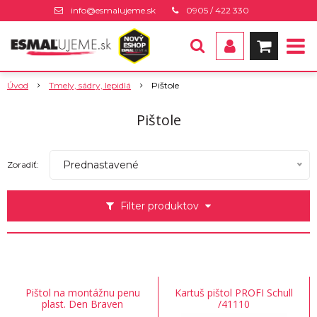
info@esmalujeme.sk
0905 / 422 330
Úvod
Tmely, sádry, lepidlá
Pištole
Pištole
Prednastavené
Zoradiť:
Filter produktov
Pištol na montážnu penu
Kartuš pištol PROFI Schull
plast. Den Braven
/41110