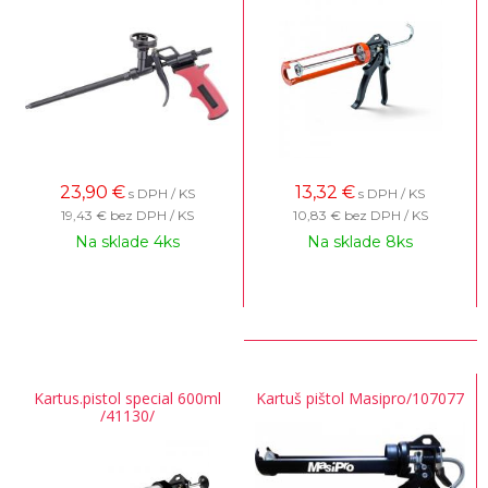
23,90
€
13,32
€
s DPH / KS
s DPH / KS
19,43 €
bez DPH / KS
10,83 €
bez DPH / KS
Na sklade 4ks
Na sklade 8ks
Kartus.pistol special 600ml
Kartuš pištol Masipro/107077
/41130/