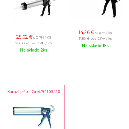
14,26
€
s DPH / ks
25,62
€
s DPH / KS
11,59 €
bez DPH / ks
20,83 €
bez DPH / KS
Na sklade 1ks
Na sklade 2ks
Kartuš pištol Ciret/94103410