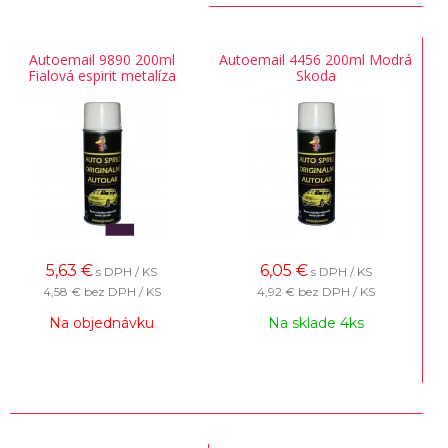
Autoemail 9890 200ml
Autoemail 4456 200ml Modrá
Fialová espirit metalíza
Skoda
5,63
€
6,05
€
s DPH / KS
s DPH / KS
4,58 €
bez DPH / KS
4,92 €
bez DPH / KS
Na objednávku
Na sklade 4ks