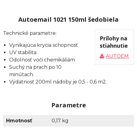
Autoemail 1021 150ml šedobiela
Technické parametre:
Prílohy na
stiahnutie
Vynikajúca krycia schopnosť
UV stabilita
AUTOEMAIL
Odolnosť voči chemikáliám
Suchý na prach po 10
minútach.
Výdatnosť 200ml nádoby je 0,5 - 0,6 m2.
Parametre
Hmotnosť
0,17 kg