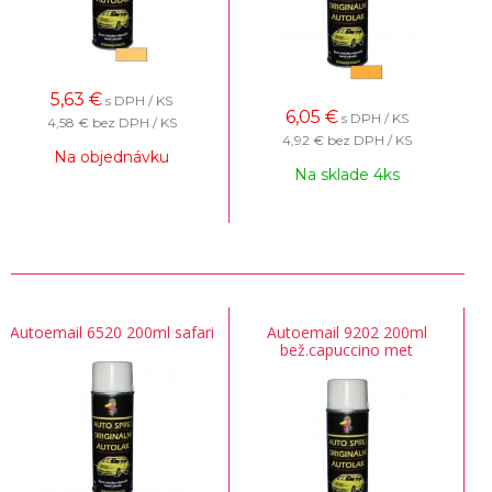
5,63
€
s DPH / KS
6,05
€
s DPH / KS
4,58 €
bez DPH / KS
4,92 €
bez DPH / KS
Na objednávku
Na sklade 4ks
Autoemail 6520 200ml safari
Autoemail 9202 200ml
bež.capuccino met