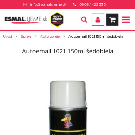
info@esmalujeme.sk
0905 / 422 330
Úvod
Spreje
Auto spreje
Autoemail 1021 150ml šedobiela
Autoemail 1021 150ml šedobiela