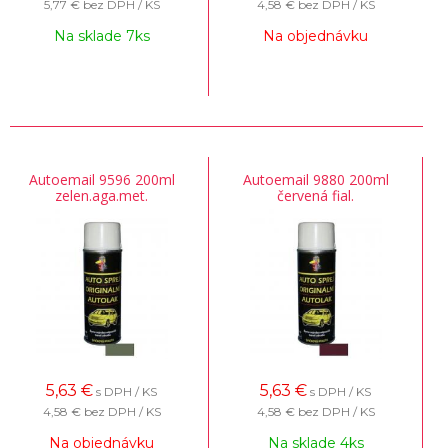
5,77 €
bez DPH / KS
4,58 €
bez DPH / KS
Na sklade 7ks
Na objednávku
Autoemail 9596 200ml
Autoemail 9880 200ml
zelen.aga.met.
červená fial.
5,63
€
5,63
€
s DPH / KS
s DPH / KS
4,58 €
bez DPH / KS
4,58 €
bez DPH / KS
Na objednávku
Na sklade 4ks