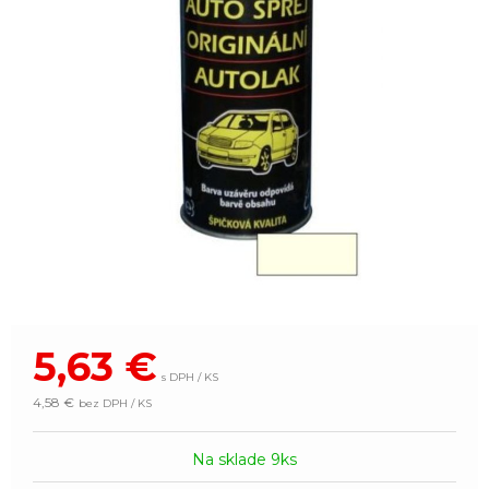
5,63
€
s DPH / KS
4,58 €
bez DPH / KS
Na sklade 9ks