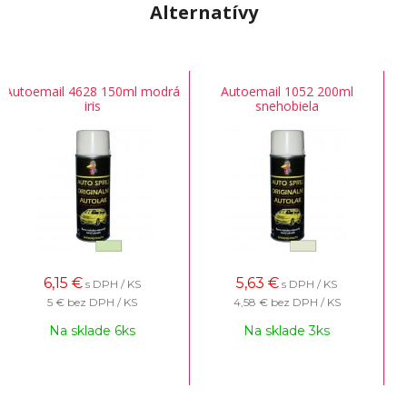
Alternatívy
Autoemail 4628 150ml modrá
Autoemail 1052 200ml
iris
snehobiela
6,15
€
5,63
€
s DPH / KS
s DPH / KS
5 €
bez DPH / KS
4,58 €
bez DPH / KS
Na sklade 6ks
Na sklade 3ks