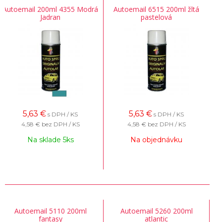
Autoemail 200ml 4355 Modrá
Autoemail 6515 200ml žltá
Jadran
pastelová
5,63
€
5,63
€
s DPH / KS
s DPH / KS
4,58 €
bez DPH / KS
4,58 €
bez DPH / KS
Na sklade 5ks
Na objednávku
Autoemail 5110 200ml
Autoemail 5260 200ml
fantasy
atlantic