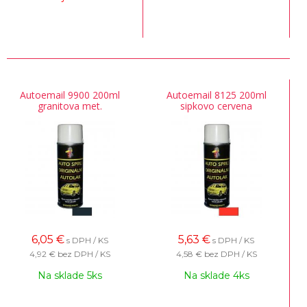
Autoemail 9900 200ml
Autoemail 8125 200ml
granitova met.
sipkovo cervena
6,05
€
5,63
€
s DPH / KS
s DPH / KS
4,92 €
bez DPH / KS
4,58 €
bez DPH / KS
Na sklade 5ks
Na sklade 4ks