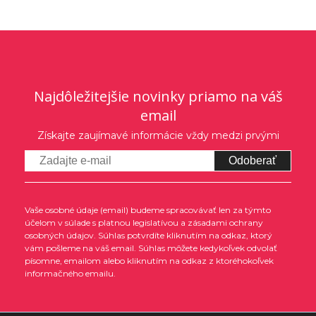
Najdôležitejšie novinky priamo na váš
email
Získajte zaujímavé informácie vždy medzi prvými
Odoberať
Vaše osobné údaje (email) budeme spracovávať len za týmto
účelom v súlade s platnou legislatívou a zásadami ochrany
osobných údajov. Súhlas potvrdíte kliknutím na odkaz, ktorý
vám pošleme na váš email. Súhlas môžete kedykoľvek odvolať
písomne, emailom alebo kliknutím na odkaz z ktoréhokoľvek
informačného emailu.