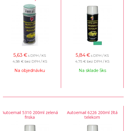
5,63
€
5,84
€
s DPH / KS
s DPH / KS
4,58 €
bez DPH / KS
4,75 €
bez DPH / KS
Na objednávku
Na sklade 5ks
Autoemail 5310 200ml zelená
Autoemail 6226 200ml žltá
friska
telekom