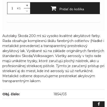
+
KS
Pridať do košíka
-
Autolaky Škoda 200 ml sú vysoko kvalitné akrylátové farby.
Rada obsahuje komplexnú škálu farebných odtieňov (hladké i
metalické prevedenie) a transparentný prestrekový
akrylátový lak. Vyrábané sú na základe originálnych farebných
štandardov Škoda/Volkswagen. Všetky aerosoly v tejto rade
majú unikátne trysky, ktoré zaručujú plochý nástrek, ako u
profesionálnej striekacej pištole. Týmto je zaručený prístup pri
striekaní aj do miest, kde iné aerosoly sú už nefunkčné.
Metalické odtiene doporučujeme prestriekať akrylovým
transparentným lakom.
Obj. čislo:
1854/03