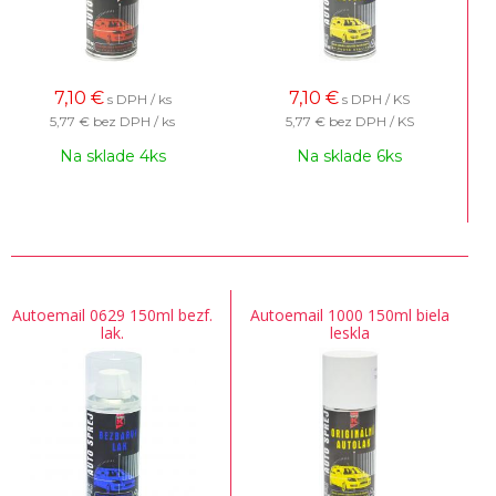
7,10
€
7,10
€
s DPH / ks
s DPH / KS
5,77 €
bez DPH / ks
5,77 €
bez DPH / KS
Na sklade 4ks
Na sklade 6ks
Autoemail 0629 150ml bezf.
Autoemail 1000 150ml biela
lak.
leskla