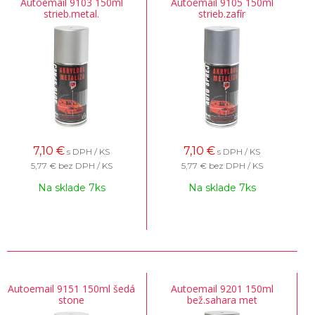
Autoemail 9103 150ml
Autoemail 9105 150ml
strieb.metal.
strieb.zafír
7,10
€
7,10
€
s DPH / KS
s DPH / KS
5,77 €
bez DPH / KS
5,77 €
bez DPH / KS
Na sklade 7ks
Na sklade 7ks
Autoemail 9151 150ml šedá
Autoemail 9201 150ml
stone
bež.sahara met