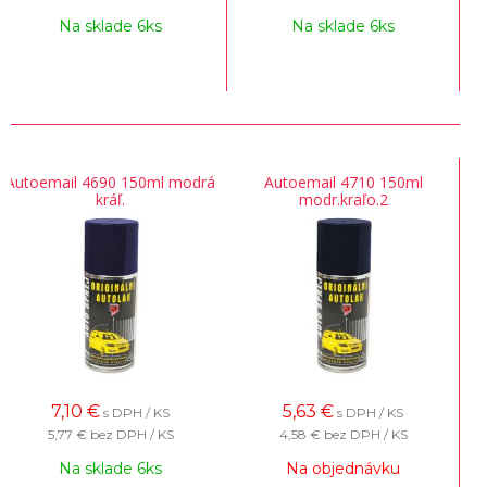
Na sklade 6ks
Na sklade 6ks
Autoemail 4690 150ml modrá
Autoemail 4710 150ml
kráľ.
modr.kraľo.2
7,10
€
5,63
€
s DPH / KS
s DPH / KS
5,77 €
bez DPH / KS
4,58 €
bez DPH / KS
Na sklade 6ks
Na objednávku