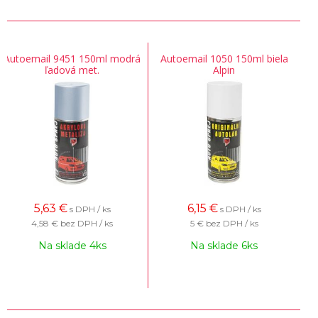
Autoemail 9451 150ml modrá
Autoemail 1050 150ml biela
ľadová met.
Alpin
5,63
€
6,15
€
s DPH / ks
s DPH / ks
4,58 €
bez DPH / ks
5 €
bez DPH / ks
Na sklade 4ks
Na sklade 6ks