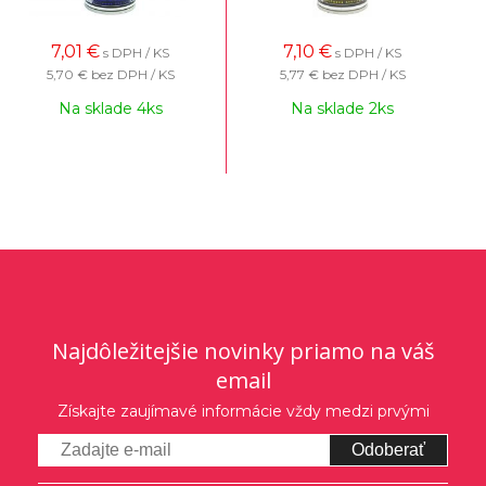
7,01
€
7,10
€
s DPH / KS
s DPH / KS
5,70 €
bez DPH / KS
5,77 €
bez DPH / KS
Na sklade 4ks
Na sklade 2ks
Najdôležitejšie novinky priamo na váš
email
Získajte zaujímavé informácie vždy medzi prvými
Odoberať