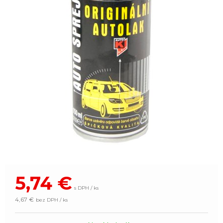
5,74
€
s DPH / ks
4,67 €
bez DPH / ks