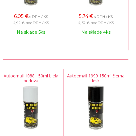
6,05
€
5,74
€
s DPH / KS
s DPH / KS
4,92 €
bez DPH / KS
4,67 €
bez DPH / KS
Na sklade 5ks
Na sklade 4ks
Autoemail 1088 150ml biela
Autoemail 1999 150ml čierna
perlová
lesk