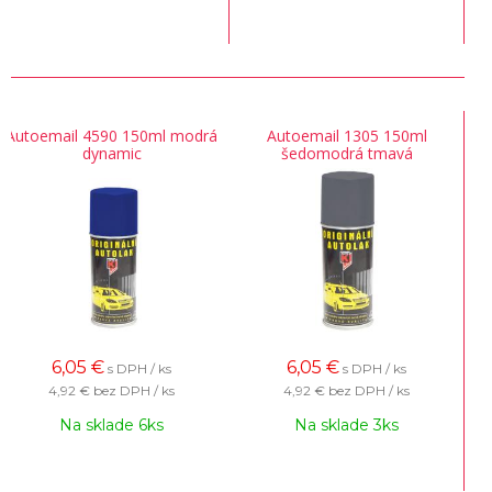
Autoemail 4590 150ml modrá
Autoemail 1305 150ml
dynamic
šedomodrá tmavá
6,05
€
6,05
€
s DPH / ks
s DPH / ks
4,92 €
bez DPH / ks
4,92 €
bez DPH / ks
Na sklade 6ks
Na sklade 3ks