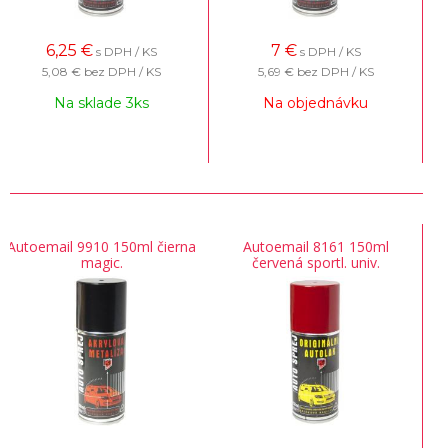
6,25
€
7
€
s DPH / KS
s DPH / KS
5,08 €
bez DPH / KS
5,69 €
bez DPH / KS
Na sklade 3ks
Na objednávku
Autoemail 9910 150ml čierna
Autoemail 8161 150ml
magic.
červená sportl. univ.