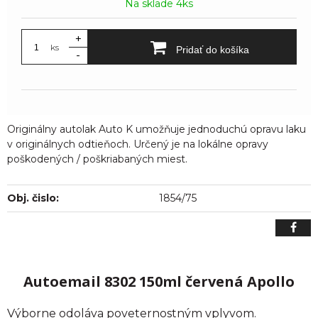
Na sklade 4ks
+
ks
Pridať do košíka
-
Originálny autolak Auto K umožňuje jednoduchú opravu laku
v originálnych odtieňoch. Určený je na lokálne opravy
poškodených / poškriabaných miest.
Obj. čislo:
1854/75
Autoemail 8302 150ml červená Apollo
Výborne odoláva poveternostným vplyvom.