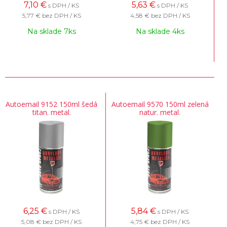
7,10
€
5,63
€
s DPH / KS
s DPH / KS
5,77 €
bez DPH / KS
4,58 €
bez DPH / KS
Na sklade 7ks
Na sklade 4ks
Autoemail 9152 150ml šedá
Autoemail 9570 150ml zelená
titan. metal.
natur. metal.
6,25
€
5,84
€
s DPH / KS
s DPH / KS
5,08 €
bez DPH / KS
4,75 €
bez DPH / KS