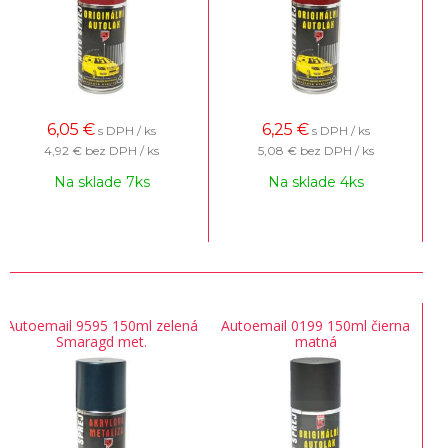
6,05
€
6,25
€
s DPH / ks
s DPH / ks
4,92 €
bez DPH / ks
5,08 €
bez DPH / ks
Na sklade 7ks
Na sklade 4ks
Autoemail 9595 150ml zelená
Autoemail 0199 150ml čierna
Smaragd met.
matná