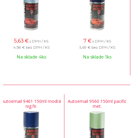
5,63
€
7
€
s DPH / KS
s DPH / KS
4,58 €
bez DPH / KS
5,69 €
bez DPH / KS
Na sklade 4ks
Na sklade 1ks
Autoemail 9461 150ml modrá
Autoemail 9560 150ml pacific
nig.fir.
met.