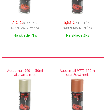
7,10
€
5,63
€
s DPH / KS
s DPH / KS
5,77 €
bez DPH / KS
4,58 €
bez DPH / KS
Na sklade 7ks
Na sklade 3ks
Autoemail 9601 150ml
Autoemail 9770 150ml
atacama met
oranžová met.