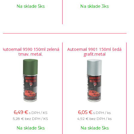
Na sklade 5ks
Na sklade 3ks
Autoemail 9590 150ml zelená
Autoemail 9901 150ml šedá
tmav. metal.
grafit.metal
6,49
€
6,05
€
s DPH / KS
s DPH / ks
5,28 €
bez DPH / KS
4,92 €
bez DPH / ks
Na sklade 5ks
Na sklade 5ks