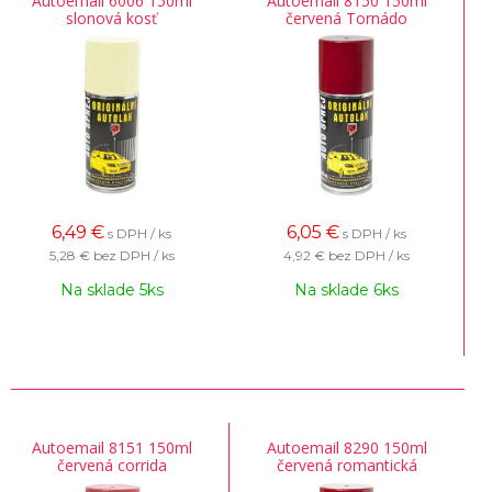
Autoemail 6006 150ml
Autoemail 8150 150ml
slonová kosť
červená Tornádo
6,49
€
6,05
€
s DPH / ks
s DPH / ks
5,28 €
bez DPH / ks
4,92 €
bez DPH / ks
Na sklade 5ks
Na sklade 6ks
Autoemail 8151 150ml
Autoemail 8290 150ml
červená corrida
červená romantická