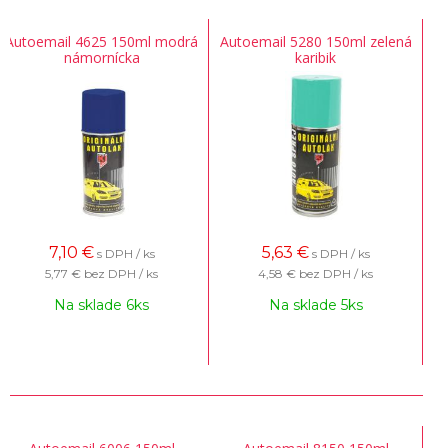
Autoemail 4625 150ml modrá
Autoemail 5280 150ml zelená
námornícka
karibik
7,10
€
5,63
€
s DPH / ks
s DPH / ks
5,77 €
bez DPH / ks
4,58 €
bez DPH / ks
Na sklade 6ks
Na sklade 5ks