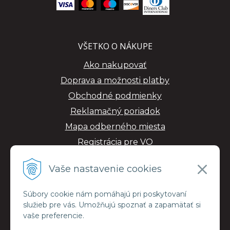
VŠETKO O NÁKUPE
Ako nakupovať
Doprava a možnosti platby
Obchodné podmienky
Reklamačný poriadok
Mapa odberného miesta
Registrácia pre VO
GDPR
Vaše nastavenie cookies
Súbory cookie nám pomáhajú pri poskytovaní
služieb pre vás. Umožňujú spoznať a zapamätať si
vaše preferencie.