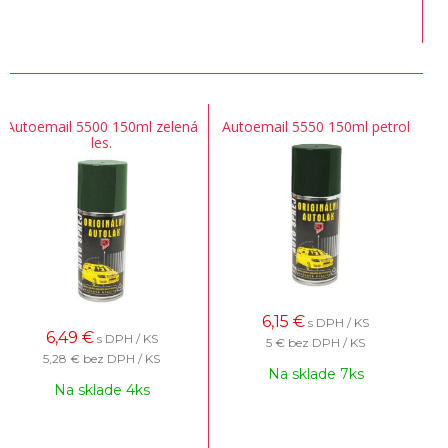
Autoemail 5500 150ml zelená
Autoemail 5550 150ml petrol
les.
6,15
€
s DPH / KS
6,49
€
s DPH / KS
5 €
bez DPH / KS
5,28 €
bez DPH / KS
Na sklade 7ks
Na sklade 4ks