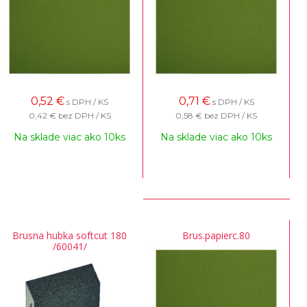
0,52
€
0,71
€
s DPH / KS
s DPH / KS
0,42 €
bez DPH / KS
0,58 €
bez DPH / KS
Na sklade viac ako 10ks
Na sklade viac ako 10ks
Brusna hubka softcut 180
Brus.papierc.80
/60041/