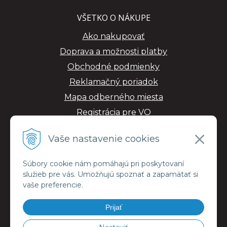
VŠETKO O NÁKUPE
Ako nakupovať
Doprava a možnosti platby
Obchodné podmienky
Reklamačný poriadok
Mapa odberného miesta
Registrácia pre VO
GDPR
Vaše nastavenie cookies
Súbory cookie nám pomáhajú pri poskytovaní
služieb pre vás. Umožňujú spoznať a zapamätať si
vaše preferencie.
Prijať