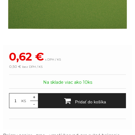
0,62
€
s DPH / KS
0,50 €
bez DPH / KS
Na sklade viac ako 10ks
+
KS
Pridať do košíka
-