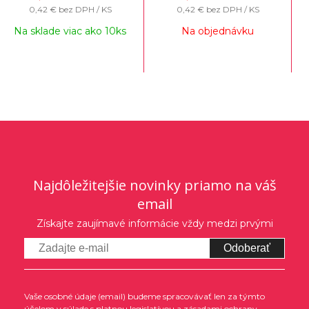
0,42 €
bez DPH / KS
0,42 €
bez DPH / KS
Na sklade viac ako 10ks
Na objednávku
Najdôležitejšie novinky priamo na váš
email
Získajte zaujímavé informácie vždy medzi prvými
Odoberať
Vaše osobné údaje (email) budeme spracovávať len za týmto
účelom v súlade s platnou legislatívou a zásadami ochrany