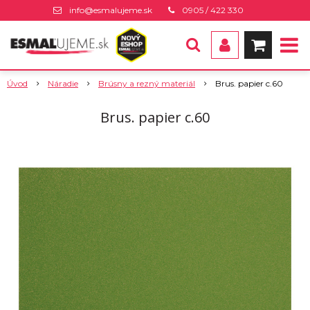
info@esmalujeme.sk
0905 / 422 330
Úvod
Náradie
Brúsny a rezný materiál
Brus. papier c.60
Brus. papier c.60