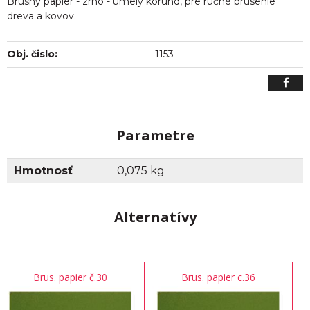
Brúsny papier - zrno - umelý korund, pre ručné brúsenie
dreva a kovov.
Obj. čislo:
1153
Parametre
Hmotnosť
0,075 kg
Alternatívy
Brus. papier č.30
Brus. papier c.36