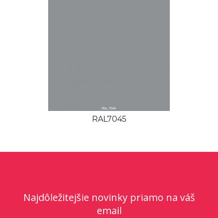
RAL7045
Najdôležitejšie novinky priamo na váš
email