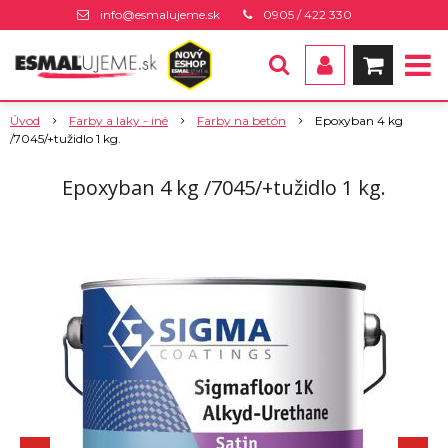
info@esmalujeme.sk
0905 / 422 330
Úvod
Farby a laky - iné
Farby na betón
Epoxyban 4 kg
/7045/+tužidlo 1 kg.
Epoxyban 4 kg /7045/+tužidlo 1 kg.