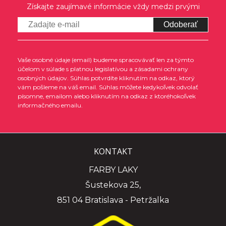
Získajte zaujímavé informácie vždy medzi prvými
Odoberať
Vaše osobné údaje (email) budeme spracovávať len za týmto
účelom v súlade s platnou legislatívou a zásadami ochrany
osobných údajov. Súhlas potvrdíte kliknutím na odkaz, ktorý
vám pošleme na váš email. Súhlas môžete kedykoľvek odvolať
písomne, emailom alebo kliknutím na odkaz z ktoréhokoľvek
informačného emailu.
KONTAKT
FARBY LAKY
Šustekova 25,
851 04 Bratislava - Petržalka