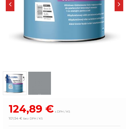
124,89
€
s DPH / KS
101,54 €
bez DPH / KS