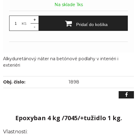
Na sklade 1ks
+
KS
Pridať do košíka
-
Alkyduretánový náter na betónové podlahy v interiéri i
exteriéri
Obj. čislo:
1898
Epoxyban 4 kg /7045/+tužidlo 1 kg.
Vlastnosti: