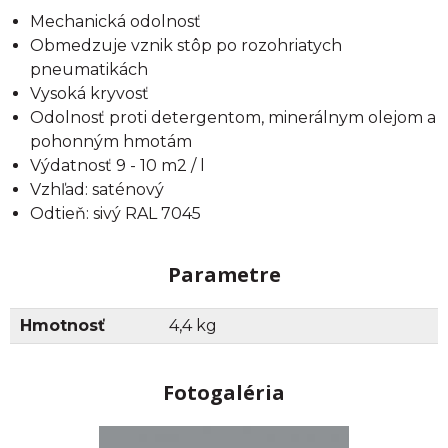
Mechanická odolnosť
Obmedzuje vznik stôp po rozohriatych
pneumatikách
Vysoká kryvosť
Odolnosť proti detergentom, minerálnym olejom a
pohonným hmotám
Výdatnosť 9 - 10 m2 / l
Vzhľad: saténový
Odtieň: sivý RAL 7045
Parametre
Hmotnosť
4,4 kg
Fotogaléria