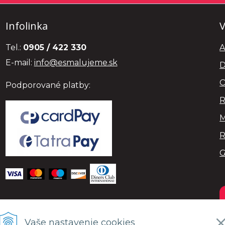
Infolinka
V
Tel.:
0905 / 422 330
A
E-mail:
info@esmalujeme.sk
D
O
Podporované platby:
R
M
R
Vaše nastavenie cookies