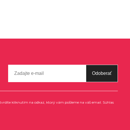
Odoberať
tvrdíte kliknutím na odkaz, ktorý vám pošleme na váš email. Súhlas