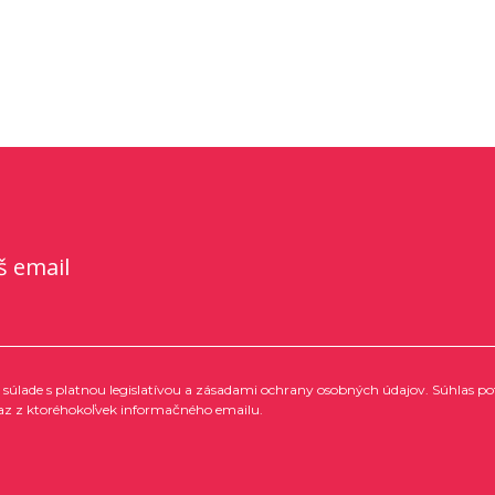
š email
súlade s platnou legislatívou a zásadami ochrany osobných údajov. Súhlas po
az z ktoréhokoľvek informačného emailu.