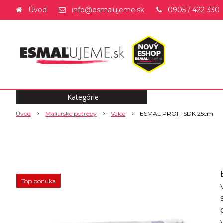
Úvod
info@esmalujeme.sk
0905 / 422 330
Kategórie
Úvod
Maliarske potreby
Valce
ESMAL PROFI SDK 25cm
Top ponuka