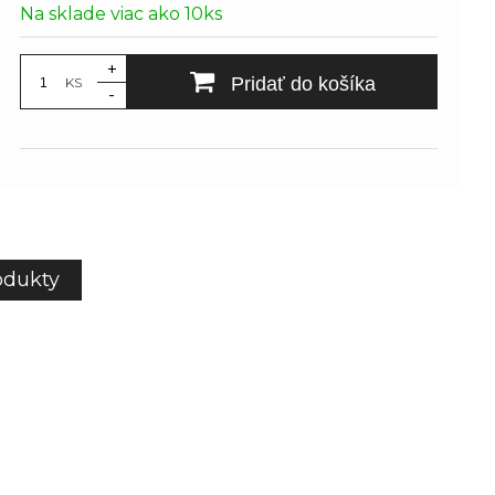
Na sklade viac ako 10ks
+
Pridať do košíka
KS
-
odukty