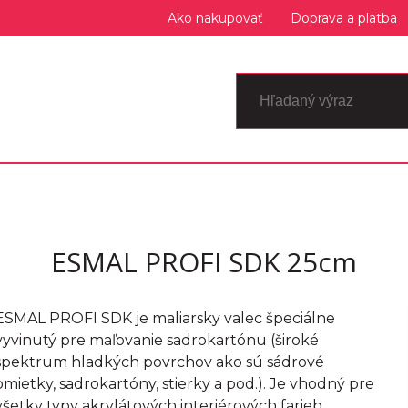
Ako nakupovať
Doprava a platba
ESMAL PROFI SDK 25cm
ESMAL PROFI SDK je maliarsky valec špeciálne
vyvinutý pre maľovanie sadrokartónu (široké
spektrum hladkých povrchov ako sú sádrové
omietky, sadrokartóny, stierky a pod.). Je vhodný pre
všetky typy akrylátových interiérových farieb.