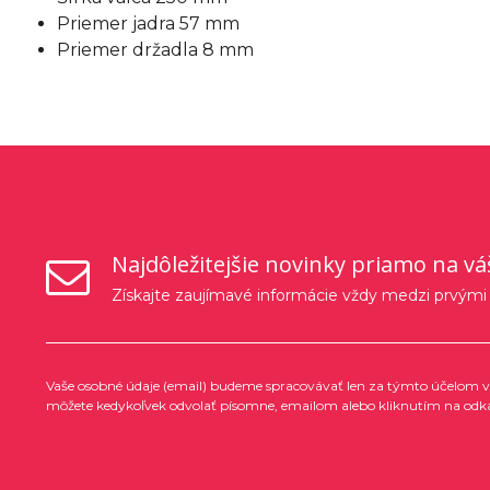
Priemer jadra 57 mm
Priemer držadla 8 mm
Najdôležitejšie novinky priamo na vá
Získajte zaujímavé informácie vždy medzi prvými
Vaše osobné údaje (email) budeme spracovávať len za týmto účelom v 
môžete kedykoľvek odvolať písomne, emailom alebo kliknutím na odk