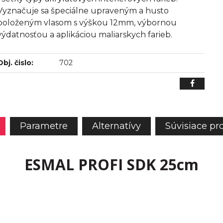
Vyznačuje sa špeciálne upraveným a husto
položeným vlasom s výškou 12mm, výbornou
výdatnosťou a aplikáciou maliarskych farieb.
Obj. čislo:
702
Parametre
Alternatívy
Súvisiace pr
ESMAL PROFI SDK 25cm