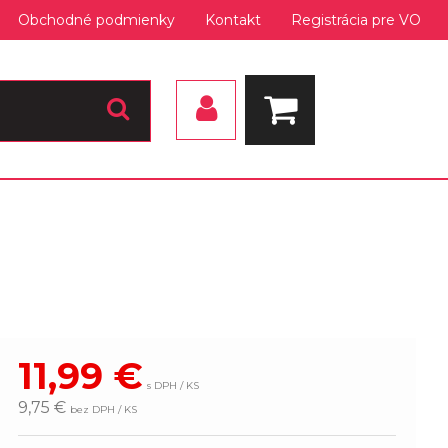
Obchodné podmienky
Kontakt
Registrácia pre VO
11,99
€
s DPH / KS
9,75 €
bez DPH / KS