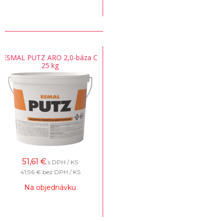
ESMAL PUTZ ARO 2,0-báza C
25 kg
51,61
€
s DPH / KS
41,96 €
bez DPH / KS
Na objednávku