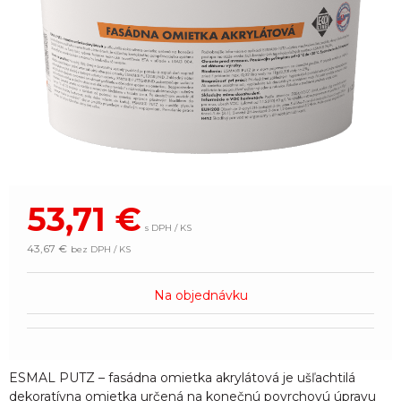
53,71
€
s DPH / KS
43,67 €
bez DPH / KS
Na objednávku
ESMAL PUTZ – fasádna omietka akrylátová je ušľachtilá
dekoratívna omietka určená na konečnú povrchovú úpravu