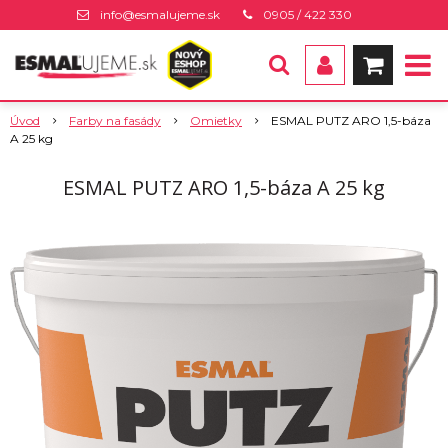
info@esmalujeme.sk
0905 / 422 330
Úvod
Farby na fasády
Omietky
ESMAL PUTZ ARO 1,5-báza
A 25 kg
ESMAL PUTZ ARO 1,5-báza A 25 kg