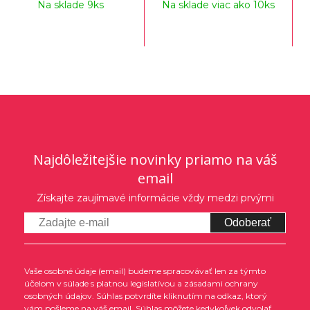
Na sklade 9ks
Na sklade viac ako 10ks
Najdôležitejšie novinky priamo na váš
email
Získajte zaujímavé informácie vždy medzi prvými
Odoberať
Vaše osobné údaje (email) budeme spracovávať len za týmto
účelom v súlade s platnou legislatívou a zásadami ochrany
osobných údajov. Súhlas potvrdíte kliknutím na odkaz, ktorý
vám pošleme na váš email. Súhlas môžete kedykoľvek odvolať