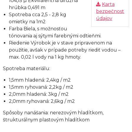
104,15 µ Ekvivalentná difúzna
Karta
hrúbka 0,491 m
bezpečnostný
Spotreba cca 2,5 - 2,8 kg
údajov
omietky na 1m2
Farba Biela, s možnosťou
tónovania aj sýtymi farebnými odtieňmi.
Riedenie Výrobok je v stave pripravenom na
použitie, avšak v prípade potreby riediť vodou –
max. 0,02 l vody na 1 kg hmoty.
Spotreba materiálu:
1,5mm hladená: 2,4kg / m2
1,5mm ryhovaná: 2,2kg / m2
2,0mm hladená: 3kg / m2
2,0mm ryhovaná: 2,6kg / m2
Spôsoby nanášania: nerezovým hladítkom,
štrukturálnym plastovým hladítkom