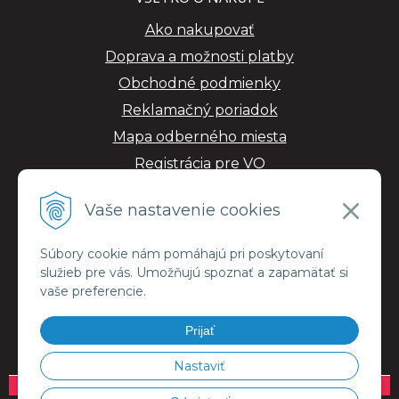
Ako nakupovať
Doprava a možnosti platby
Obchodné podmienky
Reklamačný poriadok
Mapa odberného miesta
Registrácia pre VO
GDPR
Vaše nastavenie cookies
Súbory cookie nám pomáhajú pri poskytovaní
služieb pre vás. Umožňujú spoznať a zapamätať si
vaše preferencie.
Prijať
Nastaviť
© 2026 ESMALujeme.sk •
NextShop
&
e-shop Pohoda Connector
by
NextCom