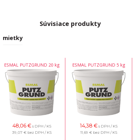
Súvisiace produkty
Omietky
ESMAL PUTZGRUND 20 kg
ESMAL PUTZGRUND 5 kg
48,06
€
14,38
€
s DPH / KS
s DPH / KS
39,07 €
bez DPH / KS
11,69 €
bez DPH / KS