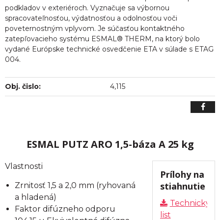
podkladov v exteriéroch. Vyznačuje sa výbornou
spracovateľnosťou, výdatnosťou a odolnosťou voči
poveternostným vplyvom. Je súčasťou kontaktného
zatepľovacieho systému ESMAL® THERM, na ktorý bolo
vydané Európske technické osvedčenie ETA v súlade s ETAG
004.
Obj. čislo:
4,115
ESMAL PUTZ ARO 1,5-báza A 25 kg
Vlastnosti
Prílohy na
stiahnutie
Zrnitosť 1,5 a 2,0 mm (ryhovaná
a hladená)
Technický
Faktor difúzneho odporu
list