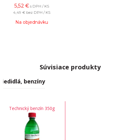
5,52
€
s DPH / KS
4,49 €
bez DPH / KS
Na objednávku
Súvisiace produkty
Riedidlá, benzíny
Technický benzín 350g