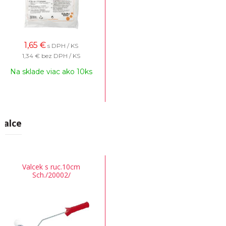
1,65
€
s DPH / KS
1,34 €
bez DPH / KS
Na sklade viac ako 10ks
Valce
Valcek s ruc.10cm
Sch./20002/