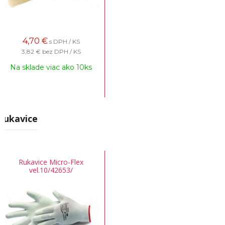
4,70
€
s DPH / KS
3,82 €
bez DPH / KS
Na sklade viac ako 10ks
Rukavice
Rukavice Micro-Flex
vel.10/42653/