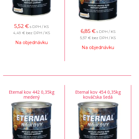
5,52
€
s DPH / KS
6,85
€
s DPH / KS
4,49 €
bez DPH / KS
5,57 €
bez DPH / KS
Na objednávku
Na objednávku
Eternal kov 442 0,35kg
Eternal kov 454 0,35kg
medený
kováčska šedá