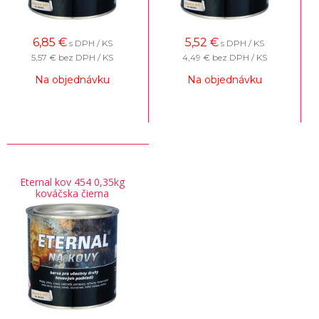
6,85
€
5,52
€
s DPH / KS
s DPH / KS
5,57 €
bez DPH / KS
4,49 €
bez DPH / KS
Na objednávku
Na objednávku
Eternal kov 454 0,35kg
kováčska čierna