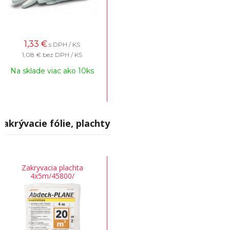
1,33
€
s DPH / KS
1,08 €
bez DPH / KS
Na sklade viac ako 10ks
Zakrývacie fólie, plachty
Zakryvacia plachta
4x5m/45800/