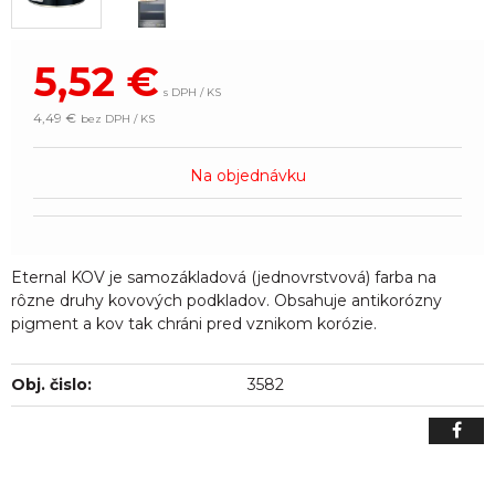
5,52
€
s DPH / KS
4,49 €
bez DPH / KS
Na objednávku
Eternal KOV je samozákladová (jednovrstvová) farba na
rôzne druhy kovových podkladov. Obsahuje antikorózny
pigment a kov tak chráni pred vznikom korózie.
Obj. čislo:
3582