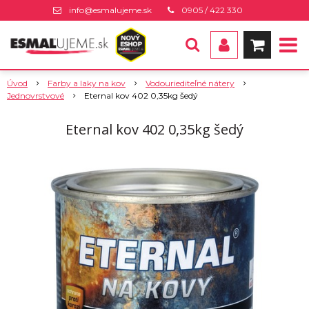
info@esmalujeme.sk
0905 / 422 330
Úvod
Farby a laky na kov
Vodouriediteľné nátery
Jednovrstvové
Eternal kov 402 0,35kg šedý
Eternal kov 402 0,35kg šedý