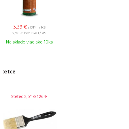
3,39
€
s DPH / KS
2,76 €
bez DPH / KS
Na sklade viac ako 10ks
Štetce
Stetec 2,5" /81264/