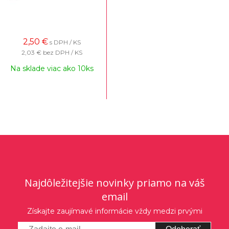
2,50
€
s DPH / KS
2,03 €
bez DPH / KS
Na sklade viac ako 10ks
Najdôležitejšie novinky priamo na váš
email
Získajte zaujímavé informácie vždy medzi prvými