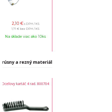
2,10
€
s DPH / KS
1,71 €
bez DPH / KS
Na sklade viac ako 10ks
Brúsny a rezný materiál
Oceľovy kartáč 4 rad. 800704