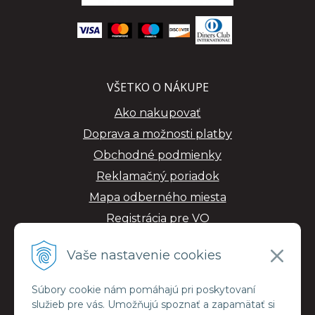
VŠETKO O NÁKUPE
Ako nakupovať
Doprava a možnosti platby
Obchodné podmienky
Reklamačný poriadok
Mapa odberného miesta
Registrácia pre VO
GDPR
Vaše nastavenie cookies
Súbory cookie nám pomáhajú pri poskytovaní
služieb pre vás. Umožňujú spoznať a zapamätať si