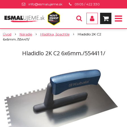
info@esmalujeme.sk
0905 / 422 330
Úvod
Náradie
Hladítka, špachtle
Hladidlo 2K C2
6x6mm./554411/
Hladidlo 2K C2 6x6mm./554411/