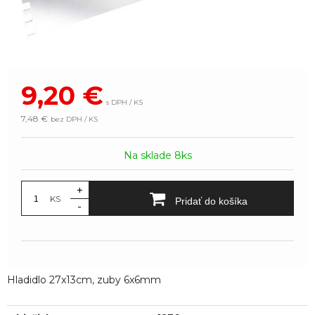
9,20
€
s DPH / KS
7,48 €
bez DPH / KS
Na sklade 8ks
+
KS
Pridať do košíka
-
Hladidlo 27x13cm, zuby 6x6mm