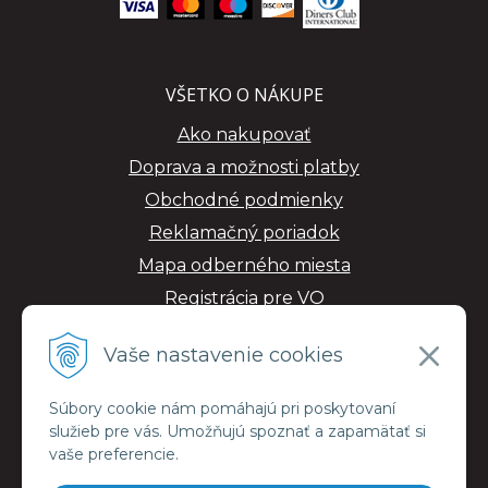
VŠETKO O NÁKUPE
Ako nakupovať
Doprava a možnosti platby
Obchodné podmienky
Reklamačný poriadok
Mapa odberného miesta
Registrácia pre VO
GDPR
Vaše nastavenie cookies
Súbory cookie nám pomáhajú pri poskytovaní
služieb pre vás. Umožňujú spoznať a zapamätať si
vaše preferencie.