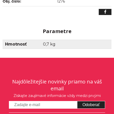
Obj. čislo:
1276
Parametre
Hmotnosť
0,7 kg
Najdôležitejšie novinky priamo na váš
email
Získajte zaujímavé informácie vždy medzi prvými
Odoberať