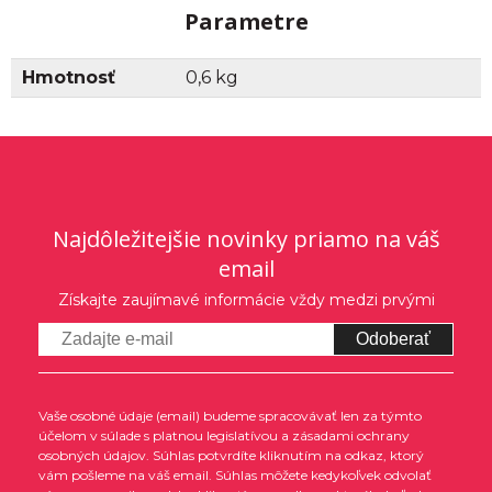
Parametre
Hmotnosť
0,6 kg
Najdôležitejšie novinky priamo na váš
email
Získajte zaujímavé informácie vždy medzi prvými
Odoberať
Vaše osobné údaje (email) budeme spracovávať len za týmto
účelom v súlade s platnou legislatívou a zásadami ochrany
osobných údajov. Súhlas potvrdíte kliknutím na odkaz, ktorý
vám pošleme na váš email. Súhlas môžete kedykoľvek odvolať