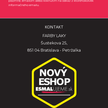
písomne, emailom alebo kliknutím na odkaz z ktoréhokoľvek
informačného emailu.
KONTAKT
FARBY LAKY
Šustekova 25,
851 04 Bratislava - Petržalka