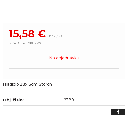
15,58
€
s DPH / KS
12,67 €
bez DPH / KS
Na objednávku
Hladidlo 28x13cm Storch
Obj. čislo:
2389