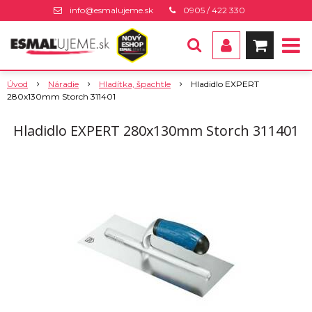
info@esmalujeme.sk
0905 / 422 330
Úvod
Náradie
Hladítka, špachtle
Hladidlo EXPERT
280x130mm Storch 311401
Hladidlo EXPERT 280x130mm Storch 311401