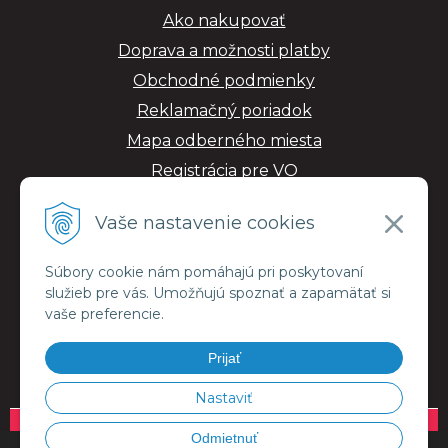
Ako nakupovať
Doprava a možnosti platby
Obchodné podmienky
Reklamačný poriadok
Mapa odberného miesta
Registrácia pre VO
GDPR
Vaše nastavenie cookies
Súbory cookie nám pomáhajú pri poskytovaní
služieb pre vás. Umožňujú spoznať a zapamätať si
vaše preferencie.
Prijať
Nastaviť
© 2026 ESMALujeme.sk •
NextShop
&
e-shop Pohoda Connector
by
NextCom
Odmietnuť