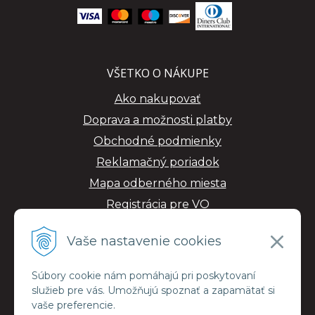
VŠETKO O NÁKUPE
Ako nakupovať
Doprava a možnosti platby
Obchodné podmienky
Reklamačný poriadok
Mapa odberného miesta
Registrácia pre VO
GDPR
Vaše nastavenie cookies
Súbory cookie nám pomáhajú pri poskytovaní
služieb pre vás. Umožňujú spoznať a zapamätať si
vaše preferencie.