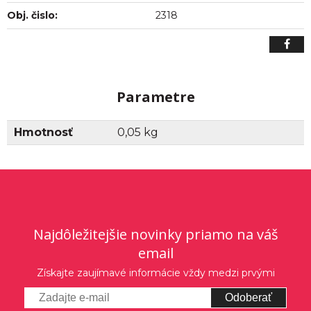
Obj. čislo:
2318
Parametre
Hmotnosť
0,05 kg
Najdôležitejšie novinky priamo na váš
email
Získajte zaujímavé informácie vždy medzi prvými
Odoberať