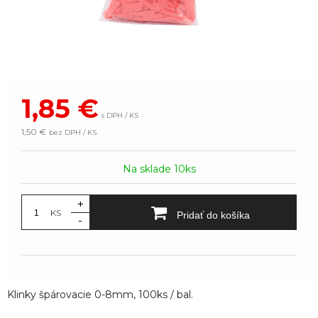
1,85
€
s DPH / KS
1,50 €
bez DPH / KS
Na sklade 10ks
+
KS
Pridať do košíka
-
Klinky špárovacie 0-8mm, 100ks / bal.