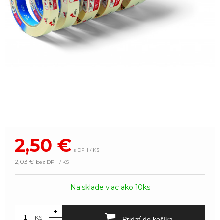
2,50
€
s DPH / KS
2,03 €
bez DPH / KS
Na sklade viac ako 10ks
+
KS
Pridať do košíka