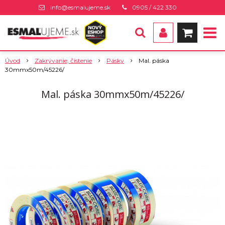
info@esmalujeme.sk
0905 / 422 330
Úvod
Zakrývanie, čistenie
Pásky
Mal. páska
30mmx50m/45226/
Mal. páska 30mmx50m/45226/