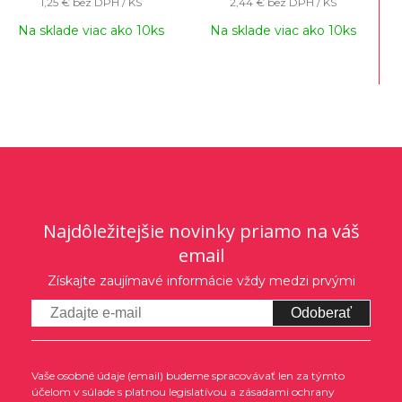
1,25 €
bez DPH / KS
2,44 €
bez DPH / KS
Na sklade viac ako 10ks
Na sklade viac ako 10ks
Najdôležitejšie novinky priamo na váš
email
Získajte zaujímavé informácie vždy medzi prvými
Odoberať
Vaše osobné údaje (email) budeme spracovávať len za týmto
účelom v súlade s platnou legislatívou a zásadami ochrany