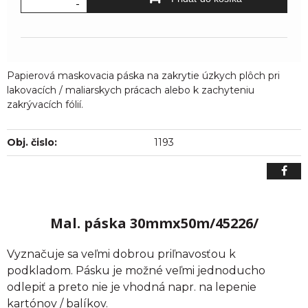
-
Papierová maskovacia páska na zakrytie úzkych plôch pri
lakovacích / maliarskych prácach alebo k zachyteniu
zakrývacích fólií.
Obj. čislo:
1193
Mal. páska 30mmx50m/45226/
Vyznačuje sa veľmi dobrou priľnavosťou k
podkladom. Pásku je možné veľmi jednoducho
odlepiť a preto nie je vhodná napr. na lepenie
kartónov / balíkov.