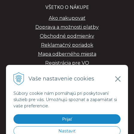
VŠETKO O NÁKUPE
Ako nakupovať
Doprava a možnosti platby
Obchodné podmienky
Reklamačný poriadok
Mapa odberného miesta
Registrácia pre VO
GDPR
Vaše nastavenie cookies
Súbory cookie nám pomáhajú pri poskytovaní
služieb pre vás. Umožňujú spoznať a zapamätať si
vaše preferencie.
Prijať
Nastaviť