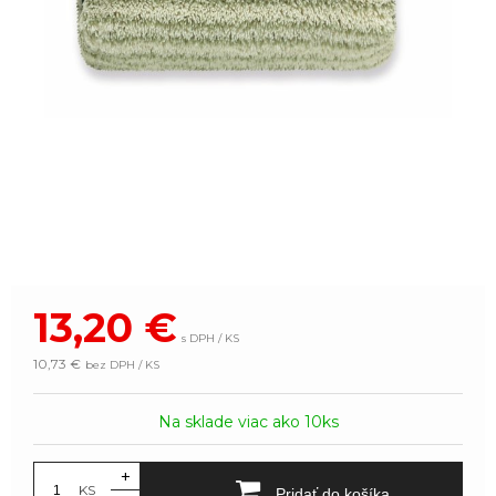
13,20
€
s DPH / KS
10,73 €
bez DPH / KS
Na sklade viac ako 10ks
+
KS
Pridať do košíka