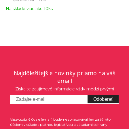
Na sklade viac ako 10ks
Najdôležitejšie novinky priamo na váš
email
Získajte zaujímavé informácie vždy medzi prvými
Odoberať
Vaše osobné údaje (email) budeme spracovávať len za týmto
účelom v súlade s platnou legislatívou a zásadami ochrany