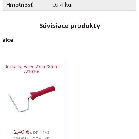
Hmotnosť
0,171 kg
Súvisiace produkty
Valce
Rucka na valec 25cm/8mm
/23030/
2,40
€
s DPH / KS
1,95 €
bez DPH / KS