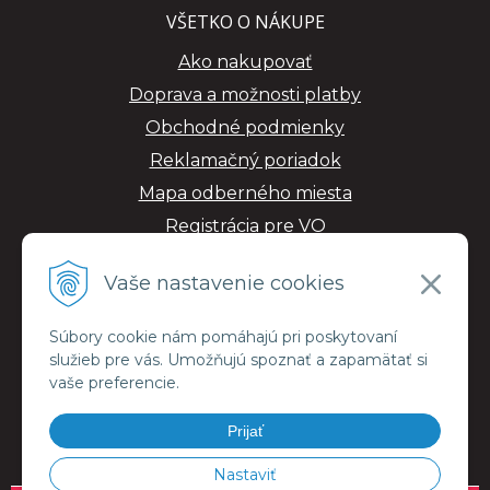
VŠETKO O NÁKUPE
Ako nakupovať
Doprava a možnosti platby
Obchodné podmienky
Reklamačný poriadok
Mapa odberného miesta
Registrácia pre VO
GDPR
Vaše nastavenie cookies
Súbory cookie nám pomáhajú pri poskytovaní
služieb pre vás. Umožňujú spoznať a zapamätať si
vaše preferencie.
Prijať
Nastaviť