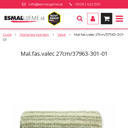
info@esmalujeme.sk
0905 / 422 330
Úvod
Maliarske potreby
Valce
Mal.fas.valec 27cm/37963-301-
01
Mal.fas.valec 27cm/37963-301-01