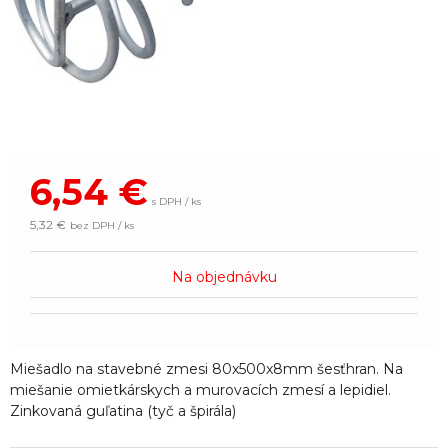
6,54
€
s DPH / ks
5,32 €
bez DPH / ks
Na objednávku
Miešadlo na stavebné zmesi 80x500x8mm šesťhran. Na
miešanie omietkárskych a murovacích zmesí a lepidiel.
Zinkovaná guľatina (tyč a špirála)