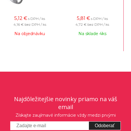
5,12
€
5,81
€
s DPH / ks
s DPH / ks
4,16 €
bez DPH / ks
4,72 €
bez DPH / ks
Na objednávku
Na sklade 4ks
Najdôležitejšie novinky priamo na váš
email
Získajte zaujímavé informácie vždy medzi prvými
Odoberať