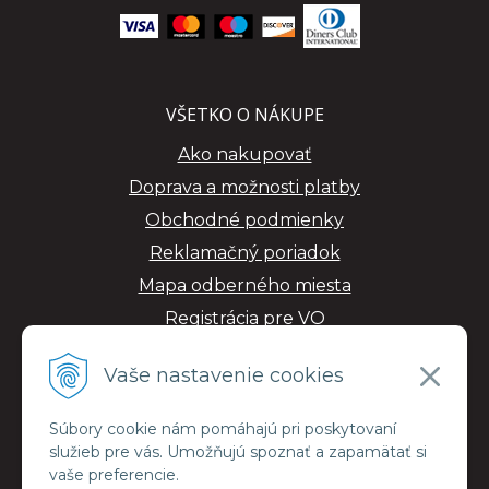
VŠETKO O NÁKUPE
Ako nakupovať
Doprava a možnosti platby
Obchodné podmienky
Reklamačný poriadok
Mapa odberného miesta
Registrácia pre VO
GDPR
Vaše nastavenie cookies
Súbory cookie nám pomáhajú pri poskytovaní
služieb pre vás. Umožňujú spoznať a zapamätať si
vaše preferencie.