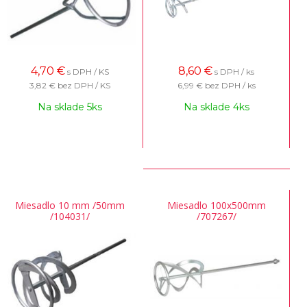
4,70
€
8,60
€
s DPH / KS
s DPH / ks
3,82 €
bez DPH / KS
6,99 €
bez DPH / ks
Na sklade 5ks
Na sklade 4ks
Miesadlo 10 mm /50mm
Miesadlo 100x500mm
/104031/
/707267/