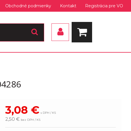
Obchodné podmienky
Kontakt
Registrácia pre VO
04286
3,08
€
s DPH / KS
2,50 €
bez DPH / KS