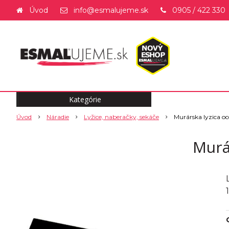
Úvod
info@esmalujeme.sk
0905 / 422 330
Kategórie
Úvod
Náradie
Lyžice, naberačky, sekáče
Murárska lyzica o
Murá