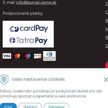
E-mail:
info@esmalujeme.sk
D
O
Podporované platby:
R
M
R
Vaše nastavenie cookies
Súbory cookie nám pomáhajú pri poskytovaní služieb pre vás.
Umožňujú spoznať a zapamätať si vaše preferencie.
Nastaviť
Prijať
Odmietnuť