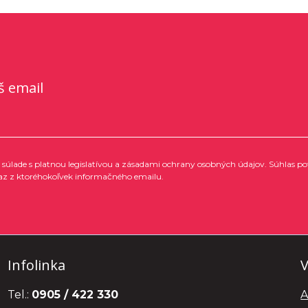
š email
súlade s platnou legislatívou a zásadami ochrany osobných údajov. Súhlas po
az z ktoréhokoľvek informačného emailu.
Infolinka
V
Tel.:
0905 / 422 330
A