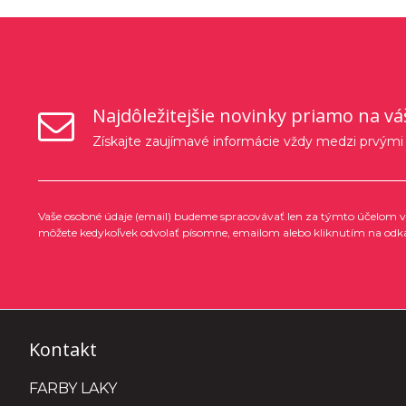
Najdôležitejšie novinky priamo na vá
Získajte zaujímavé informácie vždy medzi prvými
Vaše osobné údaje (email) budeme spracovávať len za týmto účelom v 
môžete kedykoľvek odvolať písomne, emailom alebo kliknutím na odk
Kontakt
FARBY LAKY