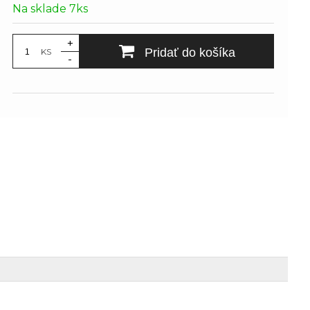
Na sklade 7ks
+
Pridať do košíka
KS
-