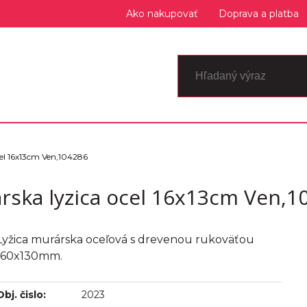
Ako nakupovať
Doprava a platba
cel 16x13cm Ven,104286
rska lyzica ocel 16x13cm Ven,1
Lyžica murárska oceľová s drevenou rukoväťou
160x130mm.
Obj. čislo:
2023