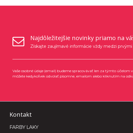
Najdôležitejšie novinky priamo na vá
Získajte zaujímavé informácie vždy medzi prvými
Vaše osobné údaje (email) budeme spracovávať len za týmto účelom v 
môžete kedykoľvek odvolať písomne, emailom alebo kliknutím na odk
Kontakt
FARBY LAKY