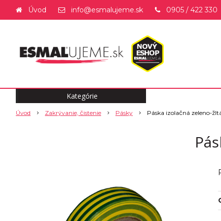
Úvod
info@esmalujeme.sk
0905 / 422 330
Kategórie
Úvod
Zakrývanie, čistenie
Pásky
Páska izolačná zeleno-žl
Pás