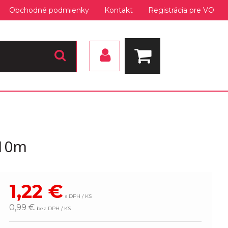
Obchodné podmienky
Kontakt
Registrácia pre VO
 10m
1,22
€
s DPH / KS
0,99 €
bez DPH / KS