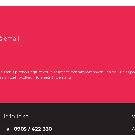
š email
súlade s platnou legislatívou a zásadami ochrany osobných údajov. Súhlas po
az z ktoréhokoľvek informačného emailu.
Infolinka
V
Tel.:
0905 / 422 330
A