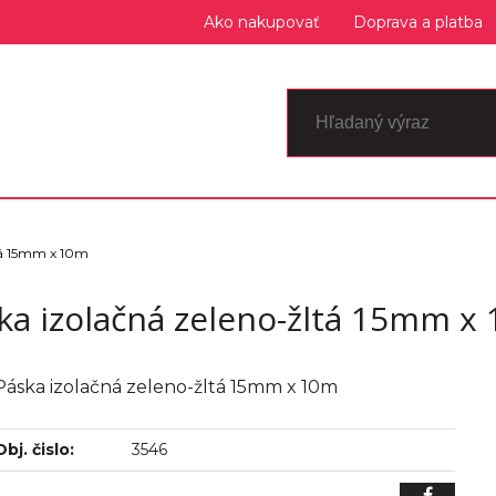
Ako nakupovať
Doprava a platba
tá 15mm x 10m
ka izolačná zeleno-žltá 15mm x
Páska izolačná zeleno-žltá 15mm x 10m
Obj. čislo:
3546