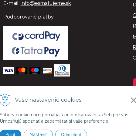
E-mail:
info@esmalujeme.sk
D
O
Podporované platby:
R
M
R
Vaše nastavenie cookies
Súbory cookie nám pomáhajú pri poskytovaní služieb pre vás.
Umožňujú spoznať a zapamätať si vaše preferencie.
Nastaviť
Prijať
Odmietnuť