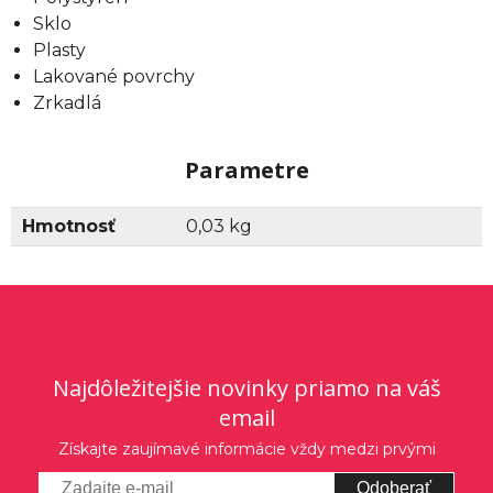
Sklo
Plasty
Lakované povrchy
Zrkadlá
Parametre
Hmotnosť
0,03 kg
Najdôležitejšie novinky priamo na váš
email
Získajte zaujímavé informácie vždy medzi prvými
Odoberať