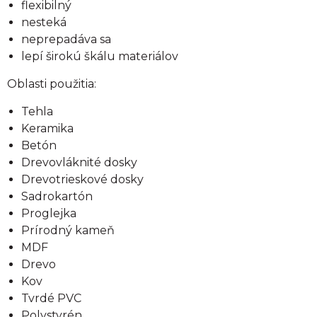
flexibilný
nesteká
neprepadáva sa
lepí širokú škálu materiálov
Oblasti použitia:
Tehla
Keramika
Betón
Drevovláknité dosky
Drevotrieskové dosky
Sadrokartón
Proglejka
Prírodný kameň
MDF
Drevo
Kov
Tvrdé PVC
Polystyrén