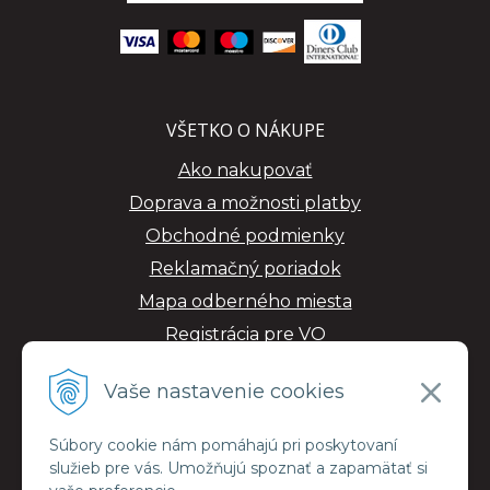
VŠETKO O NÁKUPE
Ako nakupovať
Doprava a možnosti platby
Obchodné podmienky
Reklamačný poriadok
Mapa odberného miesta
Registrácia pre VO
GDPR
Vaše nastavenie cookies
Súbory cookie nám pomáhajú pri poskytovaní
služieb pre vás. Umožňujú spoznať a zapamätať si