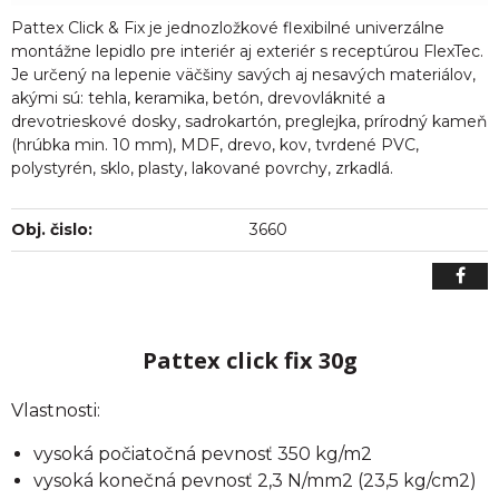
Pattex Click & Fix je jednozložkové flexibilné univerzálne
montážne lepidlo pre interiér aj exteriér s receptúrou FlexTec.
Je určený na lepenie väčšiny savých aj nesavých materiálov,
akými sú: tehla, keramika, betón, drevovláknité a
drevotrieskové dosky, sadrokartón, preglejka, prírodný kameň
(hrúbka min. 10 mm), MDF, drevo, kov, tvrdené PVC,
polystyrén, sklo, plasty, lakované povrchy, zrkadlá.
Obj. čislo:
3660
Pattex click fix 30g
Vlastnosti:
vysoká počiatočná pevnosť 350 kg/m2
vysoká konečná pevnosť 2,3 N/mm2 (23,5 kg/cm2)