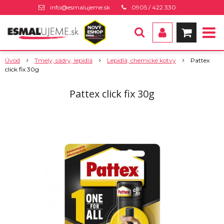
info@esmalujeme.sk
0905 / 422 330
Úvod
Tmely, sádry, lepidlá
Lepidlá, chemické kotvy
Pattex
click fix 30g
Pattex click fix 30g