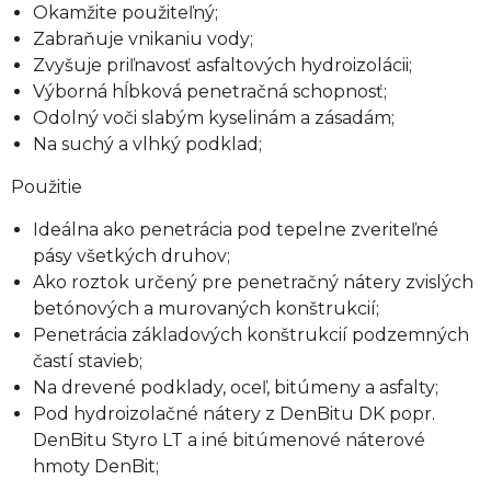
Okamžite použiteľný;
Zabraňuje vnikaniu vody;
Zvyšuje priľnavosť asfaltových hydroizolácii;
Výborná hĺbková penetračná schopnosť;
Odolný voči slabým kyselinám a zásadám;
Na suchý a vlhký podklad;
Použitie
Ideálna ako penetrácia pod tepelne zveriteľné
pásy všetkých druhov;
Ako roztok určený pre penetračný nátery zvislých
betónových a murovaných konštrukcií;
Penetrácia základových konštrukcií podzemných
častí stavieb;
Na drevené podklady, oceľ, bitúmeny a asfalty;
Pod hydroizolačné nátery z DenBitu DK popr.
DenBitu Styro LT a iné bitúmenové náterové
hmoty DenBit;