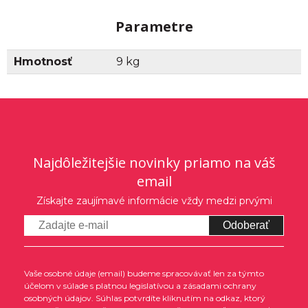
Parametre
Hmotnosť
9 kg
Najdôležitejšie novinky priamo na váš
email
Získajte zaujímavé informácie vždy medzi prvými
Odoberať
Vaše osobné údaje (email) budeme spracovávať len za týmto
účelom v súlade s platnou legislatívou a zásadami ochrany
osobných údajov. Súhlas potvrdíte kliknutím na odkaz, ktorý