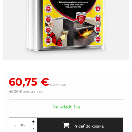
60,75
€
s DPH / KS
49,39 €
bez DPH / KS
Na sklade 1ks
+
KS
Pridať do košíka
-