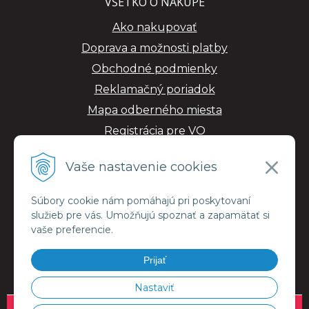
VŠETKO O NÁKUPE
Ako nakupovať
Doprava a možnosti platby
Obchodné podmienky
Reklamačný poriadok
Mapa odberného miesta
Registrácia pre VO
GDPR
Vaše nastavenie cookies
Súbory cookie nám pomáhajú pri poskytovaní
služieb pre vás. Umožňujú spoznať a zapamätať si
vaše preferencie.
Prijať
Nastaviť