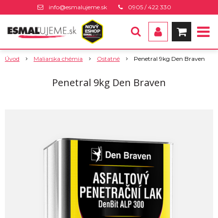
info@esmalujeme.sk
0905 / 422 330
Úvod
Maliarska chémia
Ostatné
Penetral 9kg Den Braven
Penetral 9kg Den Braven