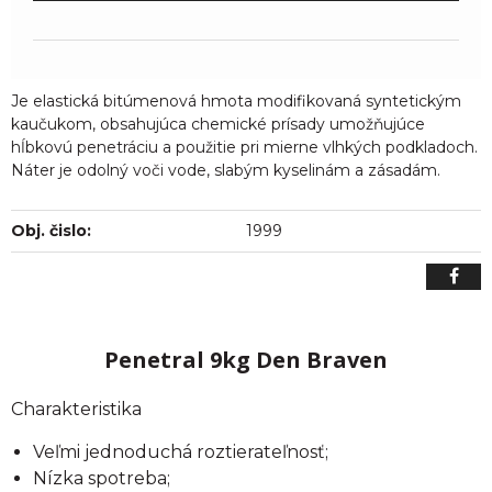
Je elastická bitúmenová hmota modifikovaná syntetickým
kaučukom, obsahujúca chemické prísady umožňujúce
hĺbkovú penetráciu a použitie pri mierne vlhkých podkladoch.
Náter je odolný voči vode, slabým kyselinám a zásadám.
Obj. čislo:
1999
Penetral 9kg Den Braven
Charakteristika
Veľmi jednoduchá roztierateľnosť;
Nízka spotreba;