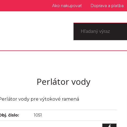
Ako nakupovať
Doprava a platba
Perlátor vody
Perlátor vody pre výtokové ramená
Obj. čislo:
1051