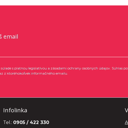
š email
súlade s platnou legislatívou a zásadami ochrany osobných údajov. Súhlas po
az z ktoréhokoľvek informačného emailu.
Infolinka
V
Tel.:
0905 / 422 330
A