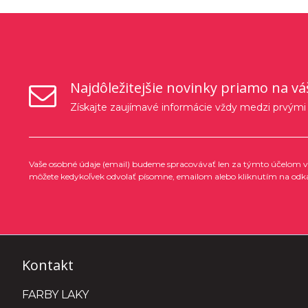
Najdôležitejšie novinky priamo na vá
Získajte zaujímavé informácie vždy medzi prvými
Vaše osobné údaje (email) budeme spracovávať len za týmto účelom v 
môžete kedykoľvek odvolať písomne, emailom alebo kliknutím na odk
Kontakt
FARBY LAKY