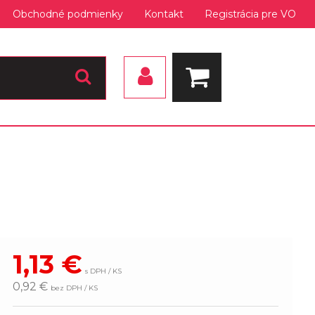
Obchodné podmienky
Kontakt
Registrácia pre VO
1,13
€
s DPH / KS
0,92 €
bez DPH / KS