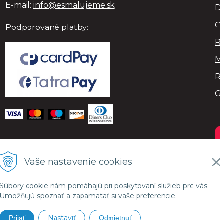
E-mail:
info@esmalujeme.sk
D
O
Podporované platby:
R
M
R
Vaše nastavenie cookies
Súbory cookie nám pomáhajú pri poskytovaní služieb pre vás.
Umožňujú spoznať a zapamätať si vaše preferencie.
Nastaviť
Prijať
Odmietnuť