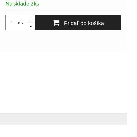
Na sklade 2ks
+
Pridať do košíka
KS
-