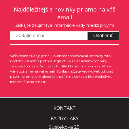
Najdôležitejšie novinky priamo na váš
email
Získajte zaujímavé informácie vždy medzi prvými
Odoberať
Vaše osobné údaje (email) budeme spracovávať len za týmto
účelom v súlade s platnou legislatívou a zásadami ochrany
osobných údajov. Súhlas potvrdíte kliknutím na odkaz, ktorý
vám pošleme na váš email. Súhlas môžete kedykoľvek odvolať
písomne, emailom alebo kliknutím na odkaz z ktoréhokoľvek
informačného emailu.
KONTAKT
FARBY LAKY
Šustekova 25,