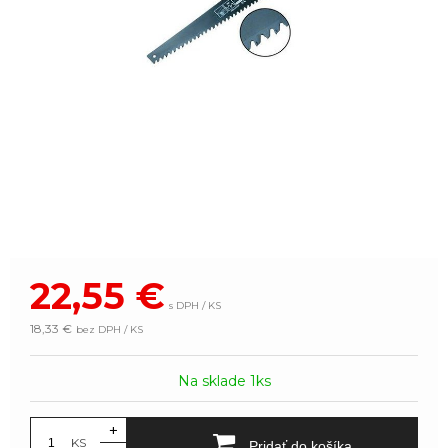
22,55
€
s DPH / KS
18,33 €
bez DPH / KS
Na sklade 1ks
+
KS
Pridať do košíka