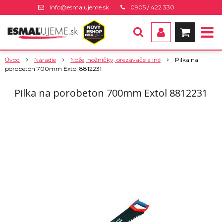
info@esmalujeme.sk
0905 / 422 330
Úvod
Náradie
Nože, nožničky, orezávače a iné
Pilka na
porobeton 700mm Extol 8812231
Pilka na porobeton 700mm Extol 8812231