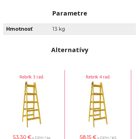
Parametre
Hmotnosť
13 kg
Alternatívy
Rebrík 3 rad.
Rebrik 4 rad.
53,30
€
58,15
€
s DPH / ks
s DPH / KS