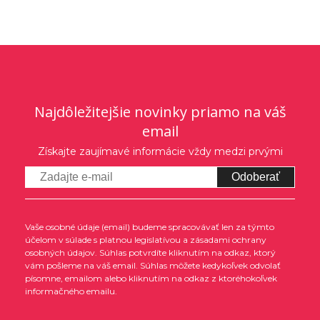
Najdôležitejšie novinky priamo na váš
email
Získajte zaujímavé informácie vždy medzi prvými
Odoberať
Vaše osobné údaje (email) budeme spracovávať len za týmto
účelom v súlade s platnou legislatívou a zásadami ochrany
osobných údajov. Súhlas potvrdíte kliknutím na odkaz, ktorý
vám pošleme na váš email. Súhlas môžete kedykoľvek odvolať
písomne, emailom alebo kliknutím na odkaz z ktoréhokoľvek
informačného emailu.