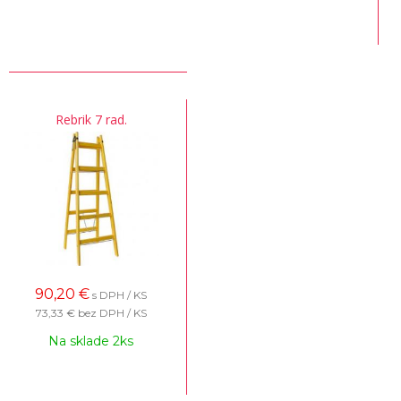
Rebrik 7 rad.
90,20
€
s DPH / KS
73,33 €
bez DPH / KS
Na sklade 2ks