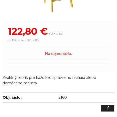
122,80
€
s DPH / KS
99,84 €
bez DPH / KS
Na objednávku
Kvalitný rebrík pre každého správneho maliara alebo
domáceho majstra
Obj. čislo:
2160