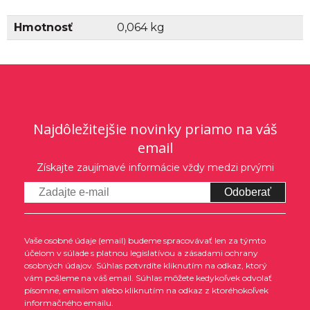
Hmotnosť
0,064 kg
Najdôležitejšie novinky priamo na váš
email
Získajte zaujímavé informácie vždy medzi prvými
Odoberať
Vaše osobné údaje (email) budeme spracovávať len za týmto
účelom v súlade s platnou legislatívou a zásadami ochrany
osobných údajov. Súhlas potvrdíte kliknutím na odkaz, ktorý
vám pošleme na váš email. Súhlas môžete kedykoľvek odvolať
písomne, emailom alebo kliknutím na odkaz z ktoréhokoľvek
informačného emailu.