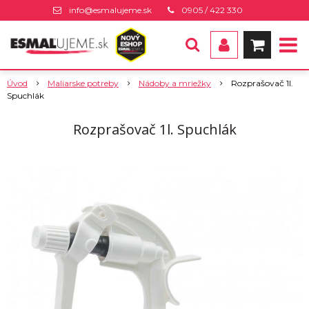
info@esmalujeme.sk
0905 / 422 330
Úvod
Maliarske potreby
Nádoby a mriežky
Rozprašovač 1l.
Spuchlák
Rozprašovač 1l. Spuchlák