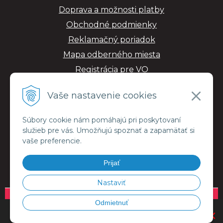
Doprava a možnosti platby
Obchodné podmienky
Reklamačný poriadok
Mapa odberného miesta
Registrácia pre VO
GDPR
Vaše nastavenie cookies
Súbory cookie nám pomáhajú pri poskytovaní
služieb pre vás. Umožňujú spoznať a zapamätať si
vaše preferencie.
Prijať
Nastaviť
© 2026 ESMALujeme.sk •
NextShop
&
e-shop Pohoda Connector
by
NextCom
Odmietnuť
OBJEDNÁVKU VÁM DORUČÍME KURIÉROM V RÁMCI CELEJ SR.
×
s.r.o.
PRI DOKONČOVANÍ OBJEDNÁVKY ZVOĽTE MOŽNOSŤ KURIÉR