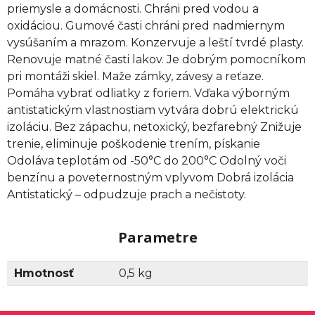
priemysle a domácnosti. Chráni pred vodou a
oxidáciou. Gumové časti chráni pred nadmiernym
vysúšaním a mrazom. Konzervuje a leští tvrdé plasty.
Renovuje matné časti lakov. Je dobrým pomocníkom
pri montáži skiel. Maže zámky, závesy a reťaze.
Pomáha vybrať odliatky z foriem. Vďaka výborným
antistatickým vlastnostiam vytvára dobrú elektrickú
izoláciu. Bez zápachu, netoxický, bezfarebný Znižuje
trenie, eliminuje poškodenie trením, pískanie
Odoláva teplotám od -50°C do 200°C Odolný voči
benzínu a poveternostným vplyvom Dobrá izolácia
Antistatický – odpudzuje prach a nečistoty.
Parametre
Hmotnosť
0,5 kg