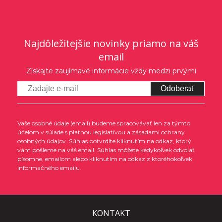
Najdôležitejšie novinky priamo na váš
email
Získajte zaujímavé informácie vždy medzi prvými
Odoberať
Vaše osobné údaje (email) budeme spracovávať len za týmto
účelom v súlade s platnou legislatívou a zásadami ochrany
osobných údajov. Súhlas potvrdíte kliknutím na odkaz, ktorý
vám pošleme na váš email. Súhlas môžete kedykoľvek odvolať
písomne, emailom alebo kliknutím na odkaz z ktoréhokoľvek
informačného emailu.
KONTAKT