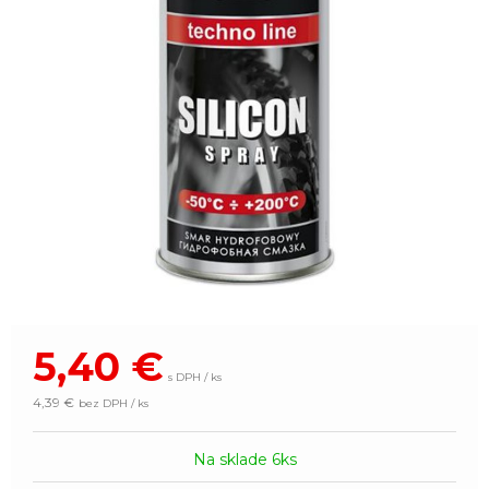
5,40
€
s DPH / ks
4,39 €
bez DPH / ks
Na sklade 6ks