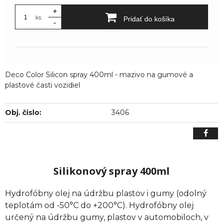
+
ks
Pridať do košíka
-
Deco Color Silicon spray 400ml - mazivo na gumové a
plastové časti vozidiel
Obj. čislo:
3406
Silikonový spray 400ml
Hydrofóbny olej na údržbu plastov i gumy (odolný
teplotám od -50°C do +200°C). Hydrofóbny olej
určený na údržbu gumy, plastov v automobiloch, v