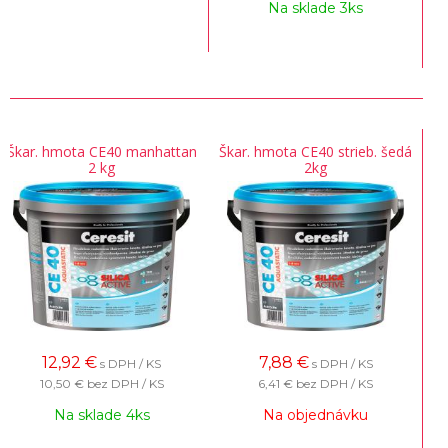
Na sklade 3ks
Škar. hmota CE40 manhattan
Škar. hmota CE40 strieb. šedá
2 kg
2kg
12,92
€
7,88
€
s DPH / KS
s DPH / KS
10,50 €
bez DPH / KS
6,41 €
bez DPH / KS
Na sklade 4ks
Na objednávku