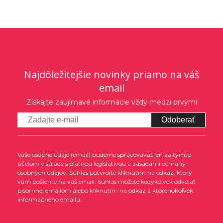
Najdôležitejšie novinky priamo na váš
email
Získajte zaujímavé informácie vždy medzi prvými
Odoberať
Vaše osobné údaje (email) budeme spracovávať len za týmto
účelom v súlade s platnou legislatívou a zásadami ochrany
osobných údajov. Súhlas potvrdíte kliknutím na odkaz, ktorý
vám pošleme na váš email. Súhlas môžete kedykoľvek odvolať
písomne, emailom alebo kliknutím na odkaz z ktoréhokoľvek
informačného emailu.