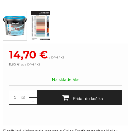
14,70
€
s DPH / KS
11,95 €
bez DPH / KS
Na sklade 5ks
+
KS
Pridať do košíka
-