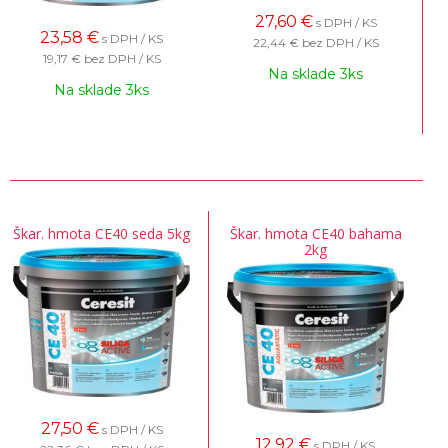
27,60
€
s DPH / KS
23,58
€
s DPH / KS
22,44 €
bez DPH / KS
19,17 €
bez DPH / KS
Na sklade 3ks
Na sklade 3ks
Škar. hmota CE40 seda 5kg
Škar. hmota CE40 bahama
2kg
27,50
€
s DPH / KS
12,92
€
s DPH / KS