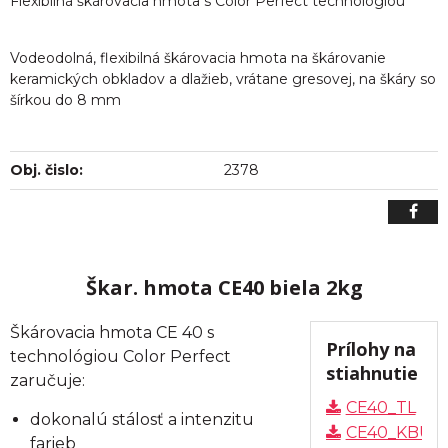
Flexibilná škárovacia hmota s Color Perfect technológiou
Vodeodolná, flexibilná škárovacia hmota na škárovanie
keramických obkladov a dlažieb, vrátane gresovej, na škáry so
šírkou do 8 mm
Obj. čislo:
2378
Škar. hmota CE40 biela 2kg
Škárovacia hmota CE 40 s
Prílohy na
technológiou Color Perfect
stiahnutie
zaručuje:
CE40_TL
dokonalú stálosť a intenzitu
CE40_KBU
farieb