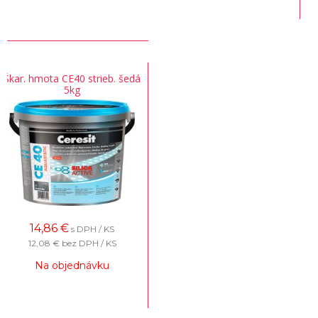
Škar. hmota CE40 strieb. šedá
5kg
14,86
€
s DPH / KS
12,08 €
bez DPH / KS
Na objednávku