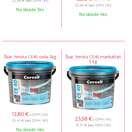
22,36 €
bez DPH / KS
10,50 €
bez DPH / KS
Na sklade 3ks
Na sklade 4ks
Škar. hmota CE40 seda 2kg
Škar. hmota CE40 manhattan
5 kg
12,80
€
s DPH / KS
23,58
€
s DPH / KS
10,41 €
bez DPH / KS
19,17 €
bez DPH / KS
Na sklade 4ks