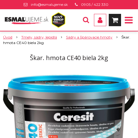
info@esmalujeme.sk
0905 / 422 330
Úvod
Tmely, sádry, lepidlá
Sádry a špárovacie hmoty
Škar.
hmota CE40 biela 2kg
Škar. hmota CE40 biela 2kg