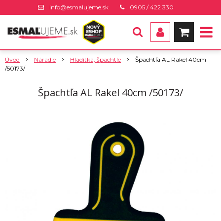
info@esmalujeme.sk
0905 / 422 330
Úvod
Náradie
Hladítka, špachtle
Špachtľa AL Rakel 40cm
/50173/
Špachtľa AL Rakel 40cm /50173/