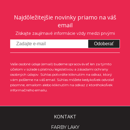
Najdôležitejšie novinky priamo na váš
email
Získajte zaujímavé informácie vždy medzi prvými
Odoberať
Vaše osobné údaje (email) budeme spracovávať len za týmto
účelom v súlade s platnou legislatívou a zásadami ochrany
osobných údajov. Súhlas potvrdíte kliknutím na odkaz, ktorý
vám pošleme na váš email. Súhlas môžete kedykoľvek odvolať
písomne, emailom alebo kliknutím na odkaz z ktoréhokoľvek
informačného emailu.
KONTAKT
FARBY LAKY