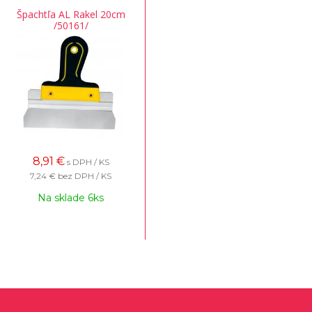
Špachtľa AL Rakel 20cm
/50161/
8,91
€
s DPH / KS
7,24 €
bez DPH / KS
Na sklade 6ks