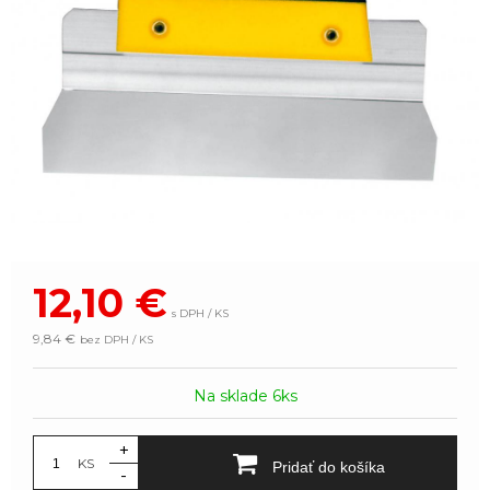
12,10
€
s DPH / KS
9,84 €
bez DPH / KS
Na sklade 6ks
+
KS
Pridať do košíka
-