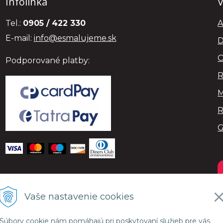
Infolinka
V
Tel.:
0905 / 422 330
A
E-mail:
info@esmalujeme.sk
D
O
Podporované platby:
R
M
R
Vaše nastavenie cookies
Súbory cookie nám pomáhajú pri poskytovaní služieb pre vás.