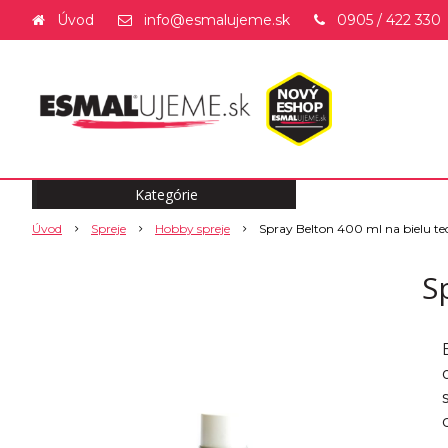
Úvod
info@esmalujeme.sk
0905 / 422 330
Kategórie
Úvod
Spreje
Hobby spreje
Spray Belton 400 ml na bielu te
S