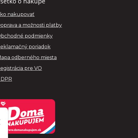
šetko o nákupe
ko nakupovať
oprava a možnosti platby
bchodné podmienky
eklamačný poriadok
apa odberného miesta
egistrácia pre VO
GDPR