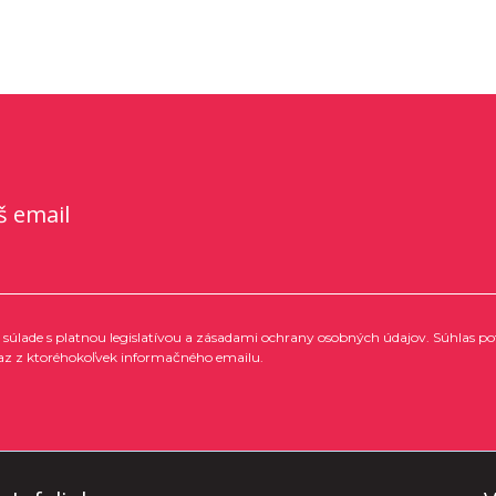
š email
súlade s platnou legislatívou a zásadami ochrany osobných údajov. Súhlas po
az z ktoréhokoľvek informačného emailu.