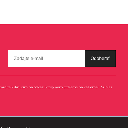
Odoberať
tvrdíte kliknutím na odkaz, ktorý vám pošleme na váš email. Súhlas