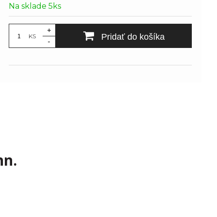
Na sklade 5ks
+
Pridať do košíka
KS
-
hn.