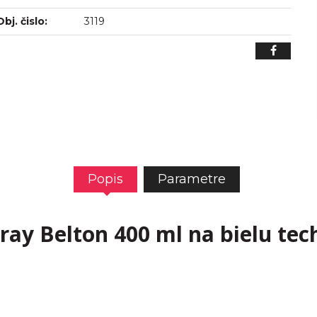
Obj. čislo:
3119
Popis
Parametre
ray Belton 400 ml na bielu tec