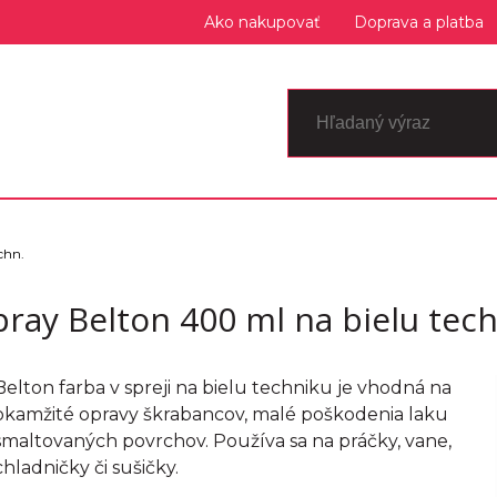
Ako nakupovať
Doprava a platba
chn.
pray Belton 400 ml na bielu tech
Belton farba v spreji na bielu techniku je vhodná na
okamžité opravy škrabancov, malé poškodenia laku
smaltovaných povrchov. Používa sa na práčky, vane,
chladničky či sušičky.