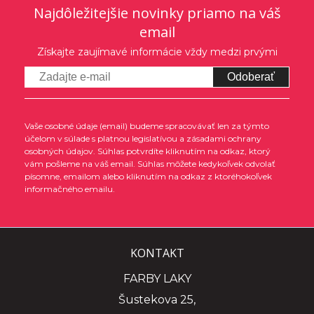
Najdôležitejšie novinky priamo na váš
email
Získajte zaujímavé informácie vždy medzi prvými
Odoberať
Vaše osobné údaje (email) budeme spracovávať len za týmto
účelom v súlade s platnou legislatívou a zásadami ochrany
osobných údajov. Súhlas potvrdíte kliknutím na odkaz, ktorý
vám pošleme na váš email. Súhlas môžete kedykoľvek odvolať
písomne, emailom alebo kliknutím na odkaz z ktoréhokoľvek
informačného emailu.
KONTAKT
FARBY LAKY
Šustekova 25,