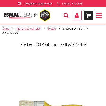
info@esmalujeme.sk
0905 / 422 330
Úvod
Maliarske potreby
Štetce
Stetec TOP 60mm
/zlty/72345/
Stetec TOP 60mm /zlty/72345/