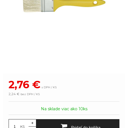
2,76
€
s DPH / KS
2,24 €
bez DPH / KS
Na sklade viac ako 10ks
+
KS
Pridať do košíka