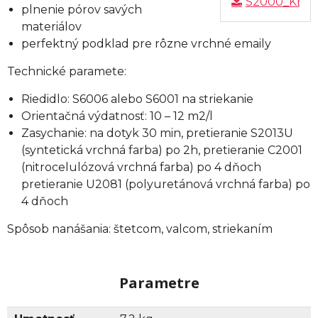
S2000_KBU
plnenie pórov savých
materiálov
perfektný podklad pre rôzne vrchné emaily
Technické paramete:
Riedidlo: S6006 alebo S6001 na striekanie
Orientačná výdatnosť: 10 – 12 m2/l
Zasychanie: na dotyk 30 min, pretieranie S2013U
(syntetická vrchná farba) po 2h, pretieranie C2001
(nitrocelulózová vrchná farba) po 4 dňoch
pretieranie U2081 (polyuretánová vrchná farba) po
4 dňoch
Spôsob nanášania: štetcom, valcom, striekaním
Parametre