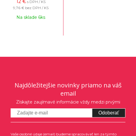
12
€
s DPH / KS
9,76 €
bez DPH / KS
Na sklade 6ks
Najdôležitejšie novinky priamo na váš
email
Získajte zaujímavé informácie vždy medzi prvými
Odoberať
Vaše osobné údaje (email) budeme spracovávať len za týmto