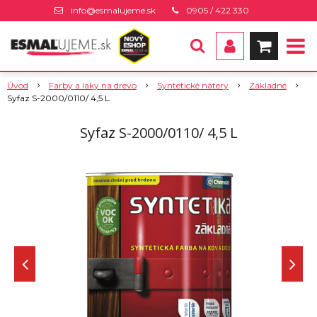
info@esmalujeme.sk
0905 / 422 330
Úvod
Farby a laky na drevo
Syntetické nátery
Základné
Syfaz S-2000/0110/ 4,5 L
Syfaz S-2000/0110/ 4,5 L