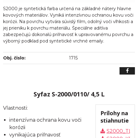
S2000 je syntetická farba určená na základné nátery hlavne
kovových materiálov. Vyniká intenzívnou ochranou kovu voči
korózii. Na povrchu vytvára súvislý film, odolný voči vlhkosti a
jej prieniku k povrchu materiálu. Špeciálne aditíva
zabezpečujú dokonalú priľnavosť k upravovanému povrchu a
výborný podklad pod syntetické vrchné emaily.
Obj. čislo:
1715
Syfaz S-2000/0110/ 4,5 L
Vlastnosti:
Prílohy na
stiahnutie
intenzívna ochrana kovu voči
korózii
S2000_TL
vynikajúca priľnavosť