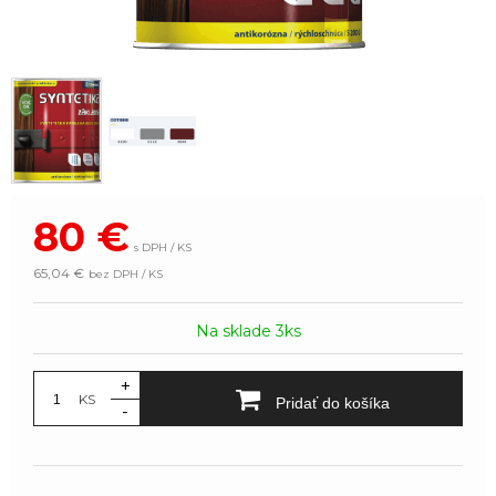
80
€
s DPH / KS
65,04 €
bez DPH / KS
Na sklade 3ks
+
KS
Pridať do košíka
-