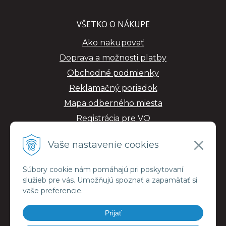
VŠETKO O NÁKUPE
Ako nakupovať
Doprava a možnosti platby
Obchodné podmienky
Reklamačný poriadok
Mapa odberného miesta
Registrácia pre VO
GDPR
Vaše nastavenie cookies
Súbory cookie nám pomáhajú pri poskytovaní
služieb pre vás. Umožňujú spoznať a zapamätať si
vaše preferencie.
Prijať