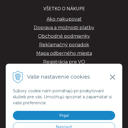
VŠETKO O NÁKUPE
Ako nakupovať
Doprava a možnosti platby
Obchodné podmienky
Reklamačný poriadok
Mapa odberného miesta
Registrácia pre VO
GDPR
Vaše nastavenie cookies
Súbory cookie nám pomáhajú pri poskytovaní
služieb pre vás. Umožňujú spoznať a zapamätať si
vaše preferencie.
Prijať
Nastaviť