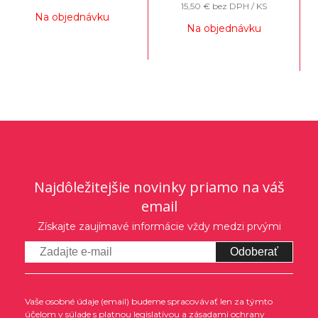
15,50 €
bez DPH / KS
Na objednávku
Na objednávku
Najdôležitejšie novinky priamo na váš
email
Získajte zaujímavé informácie vždy medzi prvými
Odoberať
Vaše osobné údaje (email) budeme spracovávať len za týmto
účelom v súlade s platnou legislatívou a zásadami ochrany