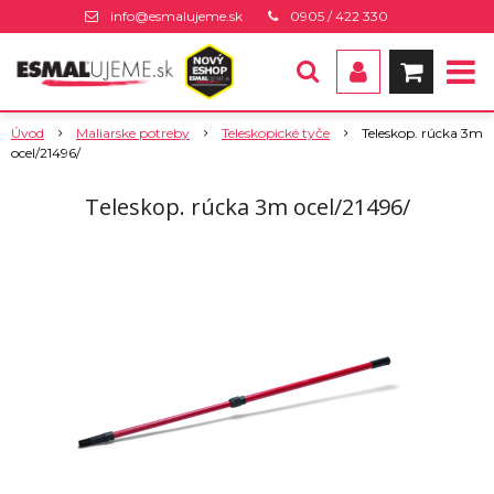
info@esmalujeme.sk
0905 / 422 330
Úvod
Maliarske potreby
Teleskopické tyče
Teleskop. rúcka 3m
ocel/21496/
Teleskop. rúcka 3m ocel/21496/