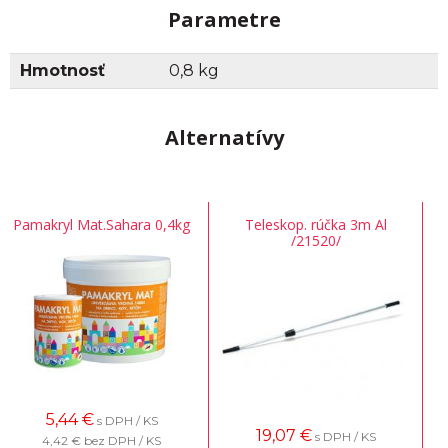
Parametre
Hmotnosť
0,8 kg
Alternatívy
Pamakryl Mat.Sahara 0,4kg
Teleskop. rúčka 3m Al
/21520/
5,44
€
s DPH / KS
19,07
€
s DPH / KS
4,42 €
bez DPH / KS