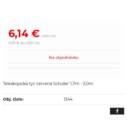
6,14
€
s DPH / KS
4,99 €
bez DPH / KS
Na objednávku
Teleskopická tyč červená Schuller 1,7m - 3,0m
Obj. čislo:
1344