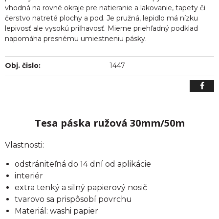
vhodná na rovné okraje pre natieranie a lakovanie, tapety či
čerstvo natreté plochy a pod. Je pružná, lepidlo má nízku
lepivosť ale vysokú priľnavosť. Mierne priehľadný podklad
napomáha presnému umiestneniu pásky.
Obj. čislo:
1447
Tesa páska ružová 30mm/50m
Vlastnosti:
odstrániteľná do 14 dní od aplikácie
interiér
extra tenký a silný papierový nosič
tvarovo sa prispôsobí povrchu
Materiál: washi papier