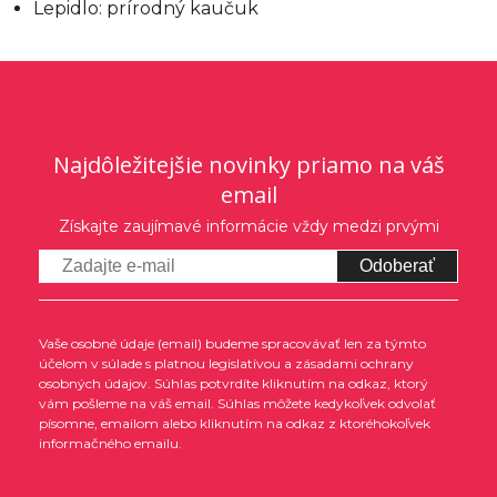
Lepidlo: prírodný kaučuk
Najdôležitejšie novinky priamo na váš
email
Získajte zaujímavé informácie vždy medzi prvými
Odoberať
Vaše osobné údaje (email) budeme spracovávať len za týmto
účelom v súlade s platnou legislatívou a zásadami ochrany
osobných údajov. Súhlas potvrdíte kliknutím na odkaz, ktorý
vám pošleme na váš email. Súhlas môžete kedykoľvek odvolať
písomne, emailom alebo kliknutím na odkaz z ktoréhokoľvek
informačného emailu.