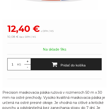
12,40
€
s DPH / KS
10,08 €
bez DPH / KS
Na sklade 9ks
+
KS
Pridať do košíka
-
Precision maskovacia páska ružová v rozmeroch 50 m x 30
mm na ostré prechody. Vysoko kvalitná maskovacia páska je
určená na ostré presné okraje. Je vhodná na citlivé a kritické
povrchy a odstrániteľná bez zanechania stopy do 7 dní. Je