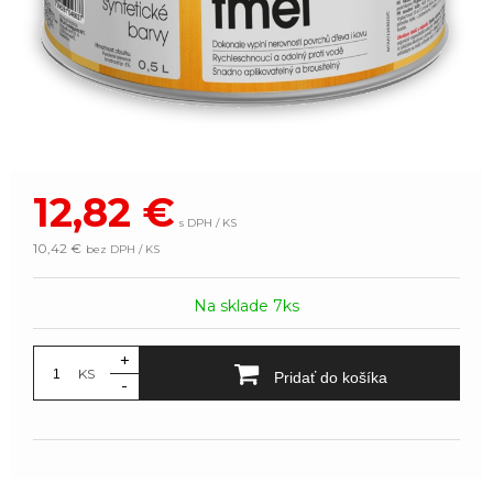
12,82
€
s DPH / KS
10,42 €
bez DPH / KS
Na sklade 7ks
+
KS
Pridať do košíka
-