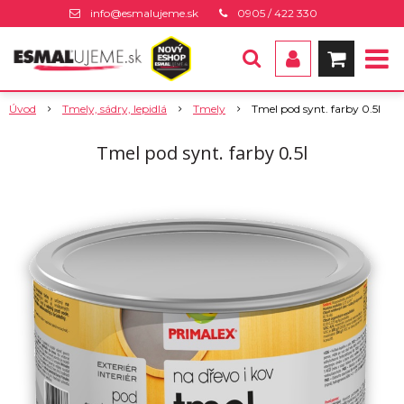
info@esmalujeme.sk
0905 / 422 330
Úvod
Tmely, sádry, lepidlá
Tmely
Tmel pod synt. farby 0.5l
Tmel pod synt. farby 0.5l