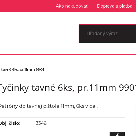
Ako nakupovať
Doprava a platba
 tavné 6ks, pr.11mm 9901
Tyčinky tavné 6ks, pr.11mm 990
Patróny do tavnej pištole 11mm, 6ks v bal.
Obj. čislo:
3348