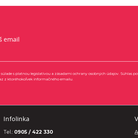
š email
súlade s platnou legislatívou a zásadami ochrany osobných údajov. Súhlas po
az z ktoréhokoľvek informačného emailu.
Infolinka
V
Tel.:
0905 / 422 330
A