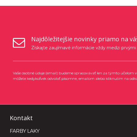
Najdôležitejšie novinky priamo na vá
Získajte zaujímavé informácie vždy medzi prvými
Vaše osobné údaje (email) budeme spracovávať len za týmto účelom v 
môžete kedykoľvek odvolať písomne, emailom alebo kliknutím na odk
Kontakt
FARBY LAKY