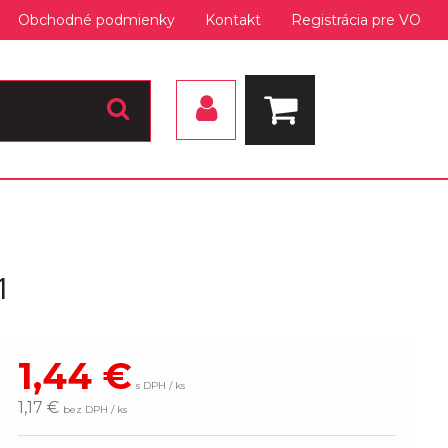
Obchodné podmienky
Kontakt
Registrácia pre VO
1
1,44
€
s DPH / ks
1,17 €
bez DPH / ks