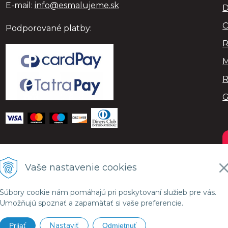
E-mail:
info@esmalujeme.sk
D
O
Podporované platby:
R
M
R
Vaše nastavenie cookies
Súbory cookie nám pomáhajú pri poskytovaní služieb pre vás.
Umožňujú spoznať a zapamätať si vaše preferencie.
Nastaviť
Prijať
Odmietnuť