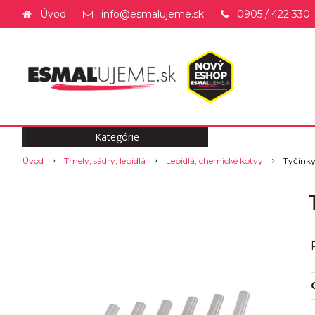
Úvod
info@esmalujeme.sk
0905 / 422 330
Kategórie
Úvod
Tmely, sádry, lepidlá
Lepidlá, chemické kotvy
Tyčinky