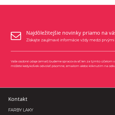
Najdôležitejšie novinky priamo na vá
Získajte zaujímavé informácie vždy medzi prvými
Vaše osobné údaje (email) budeme spracovávať len za týmto účelom v 
môžete kedykoľvek odvolať písomne, emailom alebo kliknutím na odk
Kontakt
FARBY LAKY