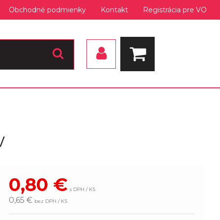
Obchodné podmienky
Kontakt
Registrácia pre VO
/
0,80
€
s DPH / KS
0,65 €
bez DPH / KS