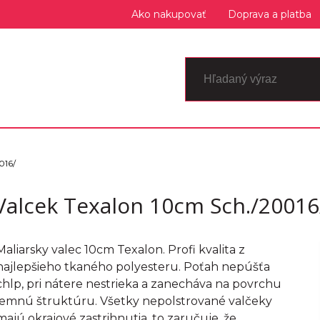
Ako nakupovať
Doprava a platba
016/
Valcek Texalon 10cm Sch./20016
Maliarsky valec 10cm Texalon. Profi kvalita z
najlepšieho tkaného polyesteru. Poťah nepúšťa
chlp, pri nátere nestrieka a zanecháva na povrchu
jemnú štruktúru. Všetky nepolstrované valčeky
majú okrajové zastrihnutia, to zaručuje, že