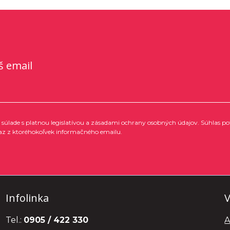
š email
súlade s platnou legislatívou a zásadami ochrany osobných údajov. Súhlas po
az z ktoréhokoľvek informačného emailu.
Infolinka
V
Tel.:
0905 / 422 330
A