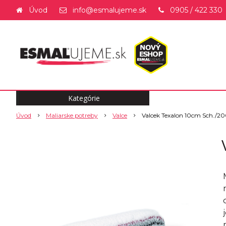
Úvod
info@esmalujeme.sk
0905 / 422 330
Kategórie
Úvod
Maliarske potreby
Valce
Valcek Texalon 10cm Sch./20