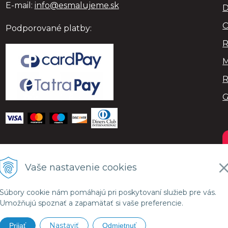
E-mail:
info@esmalujeme.sk
D
O
Podporované platby:
R
M
R
Vaše nastavenie cookies
Súbory cookie nám pomáhajú pri poskytovaní služieb pre vás.
Umožňujú spoznať a zapamätať si vaše preferencie.
Nastaviť
Prijať
Odmietnuť