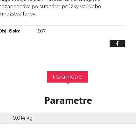
nezanecháva po stranách prúžky väčšieho
množstva farby.
Obj. čislo:
1507
Parametre
Parametre
0,014 kg