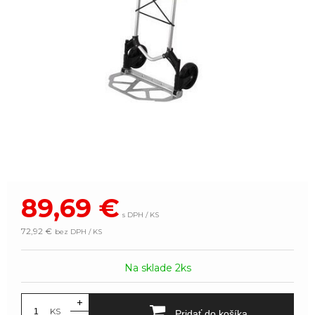
89,69
€
s DPH / KS
72,92 €
bez DPH / KS
Na sklade 2ks
+
KS
Pridať do košíka