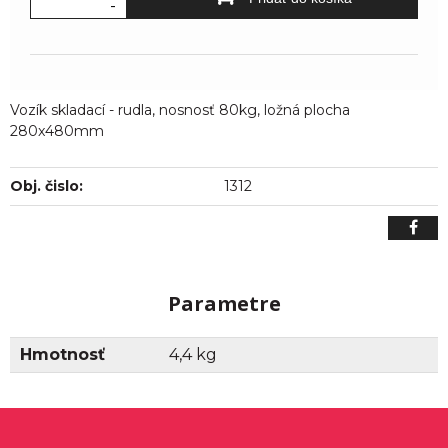
-
Vozík skladací - rudla, nosnosť 80kg, ložná plocha
280x480mm
Obj. čislo:
1312
Parametre
Hmotnosť
4,4 kg