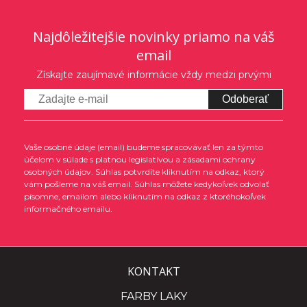
Najdôležitejšie novinky priamo na váš
email
Získajte zaujímavé informácie vždy medzi prvými
Odoberať
Vaše osobné údaje (email) budeme spracovávať len za týmto
účelom v súlade s platnou legislatívou a zásadami ochrany
osobných údajov. Súhlas potvrdíte kliknutím na odkaz, ktorý
vám pošleme na váš email. Súhlas môžete kedykoľvek odvolať
písomne, emailom alebo kliknutím na odkaz z ktoréhokoľvek
informačného emailu.
KONTAKT
FARBY LAKY