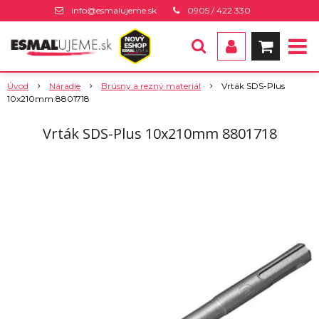
info@esmalujeme.sk
0905 / 422 330
Úvod
Náradie
Brúsny a rezný materiál
Vrták SDS-Plus
10x210mm 8801718
Vrták SDS-Plus 10x210mm 8801718