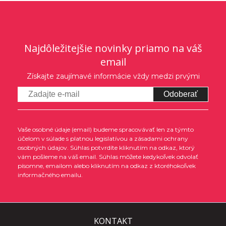
Najdôležitejšie novinky priamo na váš
email
Získajte zaujímavé informácie vždy medzi prvými
Odoberať
Vaše osobné údaje (email) budeme spracovávať len za týmto
účelom v súlade s platnou legislatívou a zásadami ochrany
osobných údajov. Súhlas potvrdíte kliknutím na odkaz, ktorý
vám pošleme na váš email. Súhlas môžete kedykoľvek odvolať
písomne, emailom alebo kliknutím na odkaz z ktoréhokoľvek
informačného emailu.
KONTAKT