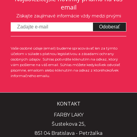
email
Získajte zaujímavé informácie vždy medzi prvými
Odoberať
Vaše osobné údaje (email) budeme spracovávať len za týmto
účelom v súlade s platnou legislatívou a zásadami ochrany
osobných údajov. Súhlas potvrdíte kliknutím na odkaz, ktorý
vám pošleme na váš email. Súhlas môžete kedykoľvek odvolať
písomne, emailom alebo kliknutím na odkaz z ktoréhokoľvek
informačného emailu.
KONTAKT
FARBY LAKY
Šustekova 25,
851 04 Bratislava - Petržalka