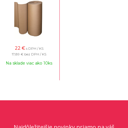
22
€
s DPH / KS
17,89 €
bez DPH / KS
Na sklade viac ako 10ks
Najdôležitejšie novinky priamo na váš