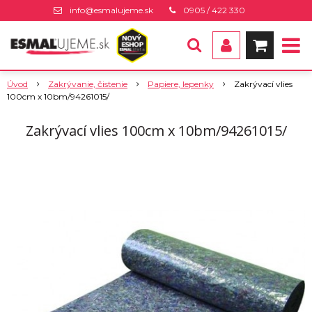
info@esmalujeme.sk
0905 / 422 330
Úvod
Zakrývanie, čistenie
Papiere, lepenky
Zakrývací vlies
100cm x 10bm/94261015/
Zakrývací vlies 100cm x 10bm/94261015/