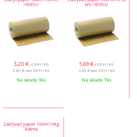
/45951/
bm /45953/
3,20
€
5,69
€
s DPH / KS
s DPH / KS
2,60 €
bez DPH / KS
4,63 €
bez DPH / KS
Na sklade 9ks
Na sklade 7ks
Zakrývací papier 100m/10kg
Balma