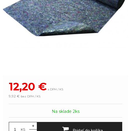
12,20
€
s DPH / KS
9,92 €
bez DPH / KS
Na sklade 2ks
+
KS
Pridať do košíka