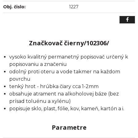
Obj. čislo:
1227
Značkovač čierny/102306/
vysoko kvalitný permanetný popisovač určený k
popisovaniu a značeniu
odolný proti oteru a vode takmer na každom
povrchu
tenký hrot - hrúbka čiary cca 1-2mm
obsahuje atrament na alkoholovej báze (bez
prísad toluénu a xylénu)
popisuje sklo, plast, fólie, kov, kameň, kartón a i.
Parametre