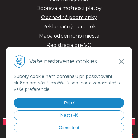
Doprava a možnosti platby
Obchodné podmienky
Reklamačný poriadok
Mapa odberného miesta
Registrácia pre VO
GDPR
Vaše nastavenie cookies
Súbory cookie nám pomáhajú pri poskytovaní
služieb pre vás. Umožňujú spoznať a zapamätať si
vaše preferencie.
Prijať
Nastaviť
© 2026 ESMALujeme.sk •
NextShop
&
e-shop Pohoda Connector
by
NextCom
Odmietnuť
OBJEDNÁVKU VÁM DORUČÍME KURIÉROM V RÁMCI CELEJ SR.
×
s.r.o.
PRI DOKONČOVANÍ OBJEDNÁVKY ZVOĽTE MOŽNOSŤ KURIÉR