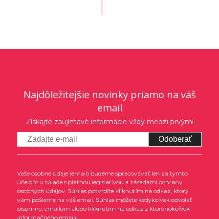
Najdôležitejšie novinky priamo na váš
email
Získajte zaujímavé informácie vždy medzi prvými
Odoberať
Vaše osobné údaje (email) budeme spracovávať len za týmto
účelom v súlade s platnou legislatívou a zásadami ochrany
osobných údajov. Súhlas potvrdíte kliknutím na odkaz, ktorý
vám pošleme na váš email. Súhlas môžete kedykoľvek odvolať
písomne, emailom alebo kliknutím na odkaz z ktoréhokoľvek
informačného emailu.