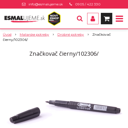
info@esmalujeme.sk
0905 / 422 330
Úvod
Maliarske potreby
Drobné potreby
Značkovač
čierny/102306/
Značkovač čierny/102306/