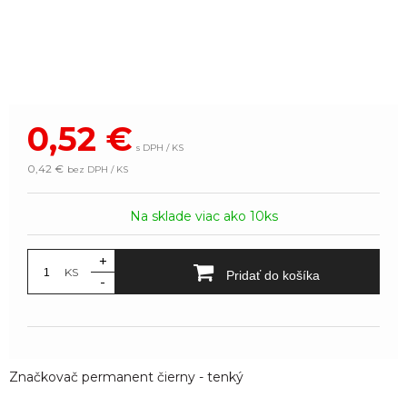
0,52
€
s DPH / KS
0,42 €
bez DPH / KS
Na sklade viac ako 10ks
+
KS
Pridať do košíka
-
Značkovač permanent čierny - tenký