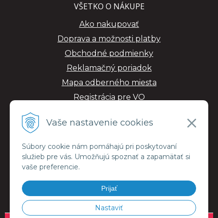
VŠETKO O NÁKUPE
Ako nakupovať
Doprava a možnosti platby
Obchodné podmienky
Reklamačný poriadok
Mapa odberného miesta
Registrácia pre VO
GDPR
Vaše nastavenie cookies
Súbory cookie nám pomáhajú pri poskytovaní
služieb pre vás. Umožňujú spoznať a zapamätať si
vaše preferencie.
Prijať
Nastaviť