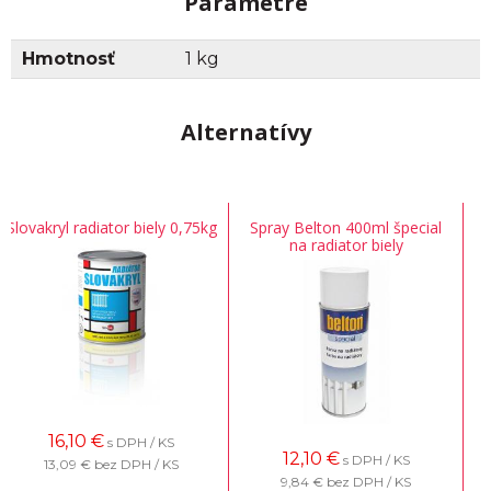
Parametre
Hmotnosť
1 kg
Alternatívy
Slovakryl radiator biely 0,75kg
Spray Belton 400ml špecial
na radiator biely
16,10
€
s DPH / KS
12,10
€
s DPH / KS
13,09 €
bez DPH / KS
9,84 €
bez DPH / KS