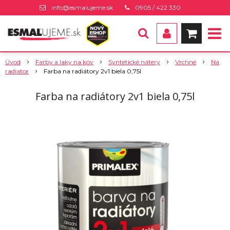
info@esmalujeme.sk
0905 / 422 330
Úvod
Farby a laky na kov
Syntetické nátery
Vrchné
Na
radiator
Farba na radiátory 2v1 biela 0,75l
Farba na radiátory 2v1 biela 0,75l