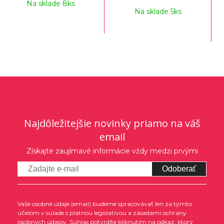
Na sklade 8ks
Na sklade 5ks
Najdôležitejšie novinky priamo na váš
email
Získajte zaujímavé informácie vždy medzi prvými
Odoberať
Vaše osobné údaje (email) budeme spracovávať len za týmto
účelom v súlade s platnou legislatívou a zásadami ochrany
osobných údajov. Súhlas potvrdíte kliknutím na odkaz, ktorý