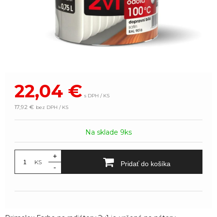
22,04
€
s DPH / KS
17,92 €
bez DPH / KS
Na sklade 9ks
+
KS
Pridať do košíka
-