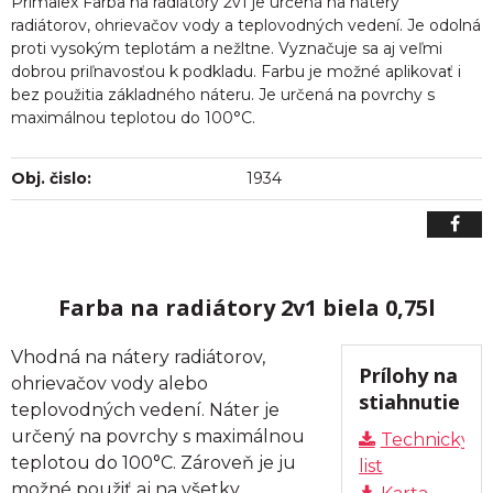
Primalex Farba na radiátory 2v1 je určená na nátery
radiátorov, ohrievačov vody a teplovodných vedení. Je odolná
proti vysokým teplotám a nežltne. Vyznačuje sa aj veľmi
dobrou priľnavosťou k podkladu. Farbu je možné aplikovať i
bez použitia základného náteru. Je určená na povrchy s
maximálnou teplotou do 100°C.
Obj. čislo:
1934
Farba na radiátory 2v1 biela 0,75l
Vhodná na nátery radiátorov,
Prílohy na
ohrievačov vody alebo
stiahnutie
teplovodných vedení. Náter je
určený na povrchy s maximálnou
Technický
teplotou do 100°C. Zároveň je ju
list
možné použiť aj na všetky