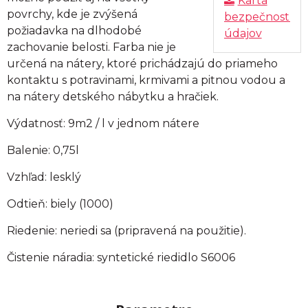
Karta
povrchy, kde je zvýšená
bezpečnostný
požiadavka na dlhodobé
údajov
zachovanie belosti. Farba nie je
určená na nátery, ktoré prichádzajú do priameho
kontaktu s potravinami, krmivami a pitnou vodou a
na nátery detského nábytku a hračiek.
Výdatnosť: 9m2 / l v jednom nátere
Balenie: 0,75l
Vzhľad: lesklý
Odtieň: biely (1000)
Riedenie: neriedi sa (pripravená na použitie).
Čistenie náradia: syntetické riedidlo S6006