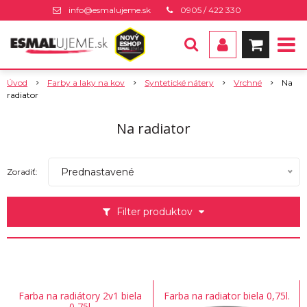
info@esmalujeme.sk
0905 / 422 330
Úvod
Farby a laky na kov
Syntetické nátery
Vrchné
Na
radiator
Na radiator
Prednastavené
Zoradiť:
Filter produktov
Farba na radiátory 2v1 biela
Farba na radiator biela 0,75l.
0,75l