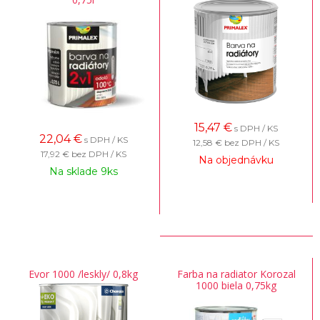
15,47
€
s DPH / KS
22,04
€
s DPH / KS
12,58 €
bez DPH / KS
17,92 €
bez DPH / KS
Na objednávku
Na sklade 9ks
Evor 1000 /leskly/ 0,8kg
Farba na radiator Korozal
1000 biela 0,75kg