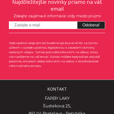
Najdôležitejšie novinky priamo na váš
email
Získajte zaujímavé informácie vždy medzi prvými
Odoberať
Vaše osobné údaje (email) budeme spracovávať len za týmto
účelom v súlade s platnou legislatívou a zásadami ochrany
osobných údajov. Súhlas potvrdíte kliknutím na odkaz, ktorý
vám pošleme na váš email. Súhlas môžete kedykoľvek odvolať
písomne, emailom alebo kliknutím na odkaz z ktoréhokoľvek
informačného emailu.
KONTAKT
FARBY LAKY
Šustekova 25,
851 04 Bratislava - Petržalka