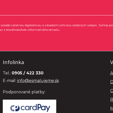
súlade s platnou legislatívou a zásadami ochrany osobných údajov. Súhlas po
az z ktoréhokoľvek informačného emailu.
Infolinka
V
Tel.:
0905 / 422 330
A
E-mail:
info@esmalujeme.sk
D
O
Podporované platby:
R
M