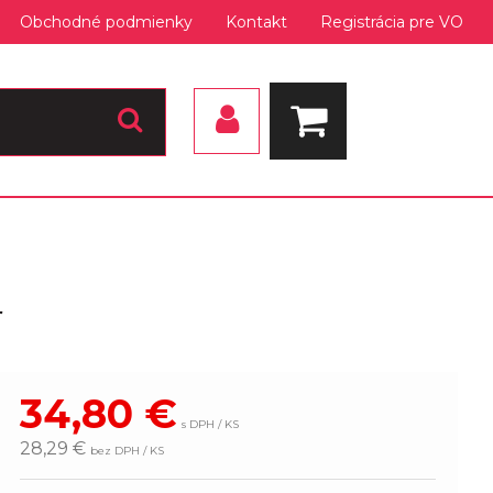
Obchodné podmienky
Kontakt
Registrácia pre VO
r
34,80
€
s DPH / KS
28,29 €
bez DPH / KS