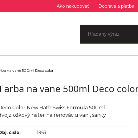
Ako nakupovať
Doprava a platba
rba na vane 500ml Deco color
Farba na vane 500ml Deco colo
Deco Color New Bath Swiss Formula 500ml -
dvojzložkový náter na renováciu vaní, sanity
Obj. čislo:
1963