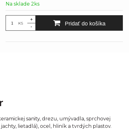
Na sklade 2ks
+
Pridať do košíka
KS
-
r
keramickej sanity, drezu, umývadla, sprchovej
hty, lietadlá), ocel, hliník a tvrdých plastov.