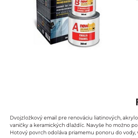
Dvojzložkový email pre renováciu liatinových, akryl
vaničky a keramických dlaždíc. Navyše ho možno použiť
Hotový povrch odoláva priamemu ponoru do vody, v