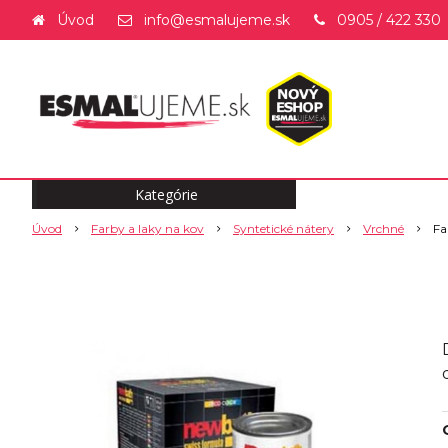
Úvod
info@esmalujeme.sk
0905 / 422 330
Kategórie
Úvod
Farby a laky na kov
Syntetické nátery
Vrchné
Fa