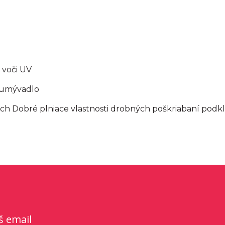
ť voči UV
a umývadlo
vrch Dobré plniace vlastnosti drobných poškriabaní pod
š email