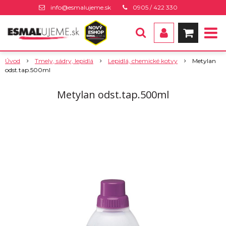
info@esmalujeme.sk
0905 / 422 330
Úvod
Tmely, sádry, lepidlá
Lepidlá, chemické kotvy
Metylan
odst.tap.500ml
Metylan odst.tap.500ml