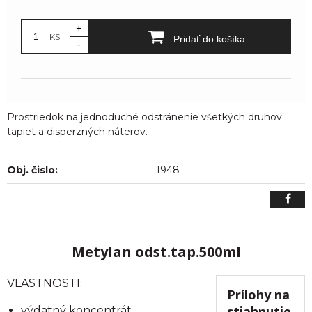
+
KS
Pridať do košíka
-
Prostriedok na jednoduché odstránenie všetkých druhov
tapiet a disperzných náterov.
Obj. čislo:
1948
Metylan odst.tap.500ml
VLASTNOSTI:
Prílohy na
stiahnutie
výdatný koncentrát