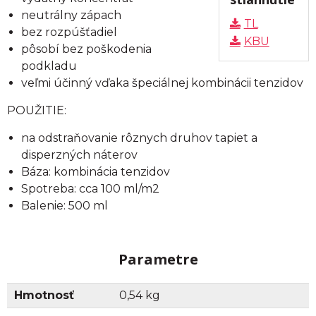
neutrálny zápach
TL
bez rozpúšťadiel
KBU
pôsobí bez poškodenia
podkladu
veľmi účinný vďaka špeciálnej kombinácii tenzidov
POUŽITIE:
na odstraňovanie rôznych druhov tapiet a
disperzných náterov
Báza: kombinácia tenzidov
Spotreba: cca 100 ml/m2
Balenie: 500 ml
Parametre
Hmotnosť
0,54 kg