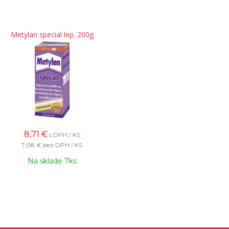
Metylan special lep. 200g
8,71
€
s DPH / KS
7,08 €
bez DPH / KS
Na sklade 7ks