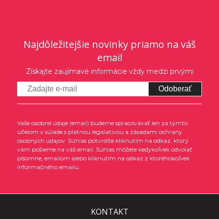
Najdôležitejšie novinky priamo na váš
email
Získajte zaujímavé informácie vždy medzi prvými
Odoberať
Vaše osobné údaje (email) budeme spracovávať len za týmto
účelom v súlade s platnou legislatívou a zásadami ochrany
osobných údajov. Súhlas potvrdíte kliknutím na odkaz, ktorý
vám pošleme na váš email. Súhlas môžete kedykoľvek odvolať
písomne, emailom alebo kliknutím na odkaz z ktoréhokoľvek
informačného emailu.
KONTAKT