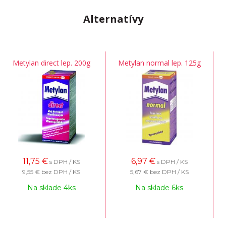
Alternatívy
Metylan direct lep. 200g
Metylan normal lep. 125g
11,75
€
6,97
€
s DPH / KS
s DPH / KS
9,55 €
bez DPH / KS
5,67 €
bez DPH / KS
Na sklade 4ks
Na sklade 6ks