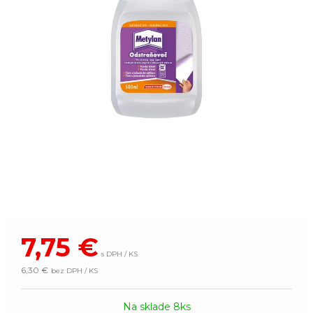
7,75
€
s DPH / KS
6,30 €
bez DPH / KS
Na sklade 8ks