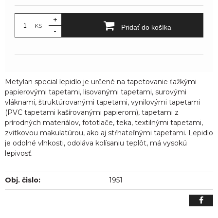
+
KS
Pridať do košíka
-
Metylan special lepidlo je určené na tapetovanie ťažkými
papierovými tapetami, lisovanými tapetami, surovými
vláknami, štruktúrovanými tapetami, vynilovými tapetami
(PVC tapetami kašírovanými papierom), tapetami z
prírodných materiálov, fototlače, teka, textilnými tapetami,
zvitkovou makulatúrou, ako aj stŕhateľnými tapetami. Lepidlo
je odolné vlhkosti, odoláva kolísaniu teplôt, má vysokú
lepivosť.
Obj. čislo:
1951