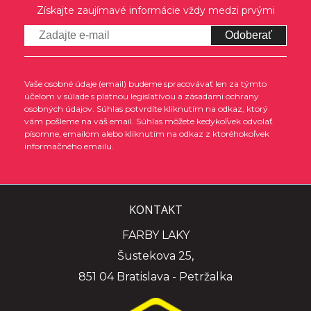
Získajte zaujímavé informácie vždy medzi prvými
Odoberať
Vaše osobné údaje (email) budeme spracovávať len za týmto
účelom v súlade s platnou legislatívou a zásadami ochrany
osobných údajov. Súhlas potvrdíte kliknutím na odkaz, ktorý
vám pošleme na váš email. Súhlas môžete kedykoľvek odvolať
písomne, emailom alebo kliknutím na odkaz z ktoréhokoľvek
informačného emailu.
KONTAKT
FARBY LAKY
Šustekova 25,
851 04 Bratislava - Petržalka