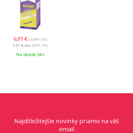
6,97
€
s DPH / KS
5,67 €
bez DPH / KS
Na sklade 6ks
Najdôležitejšie novinky priamo na váš
email