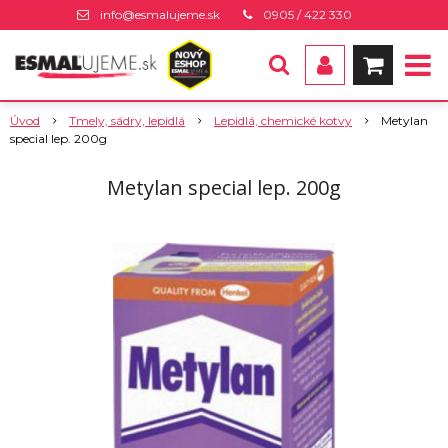
info@esmalujeme.sk
0905 / 422 330
Úvod
Tmely, sádry, lepidlá
Lepidlá, chemické kotvy
Metylan
special lep. 200g
Metylan special lep. 200g