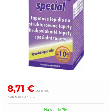
8,71
€
s DPH / KS
7,08 €
bez DPH / KS
Na sklade 7ks