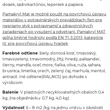
dosiek, sadrokartónov, lepeniek a papiera.
Pamakryl Mat je možné použiť na povrchovú úpravu
materiálov v potravinárskych prevádzkach /len pre
nepriamy styk s potravinami/ a zdravotníckych
zariadeniach po vysušení a odvetraní. Pamakryl MAT
spĺňa limitné hodnoty podľa EN 71-3:2013, kategórie
III. pre povrchovú úpravu hračiek
.
Farebné odtiene
: biely, slonová kosť, tmavosivý,
tmavozelený, tmavomodrý, žltý, hnedý, palisander,
čierny, mandľa, oceľ, more, fialka, oliva, ruža, sahara,
brusnica, limetka, orech, zelený čaj, marhuľa, mentol,
antracit. Iné odtiene(RAL,NCS) po dohode s
výrobcom.
Balenie
: V plastových recyklovateľných obaloch 0,4
kg, (na objednávku: 0,7 kg, 4,0 kg)
Výdatnosť
: 6 – 8 m2 /kg na jednu vrstvu v závislosti