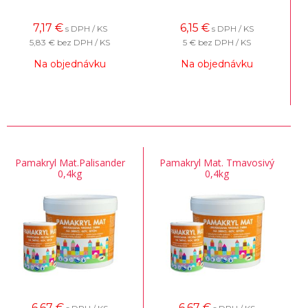
7,17
€
6,15
€
s DPH / KS
s DPH / KS
5,83 €
bez DPH / KS
5 €
bez DPH / KS
Na objednávku
Na objednávku
Pamakryl Mat.Palisander
Pamakryl Mat. Tmavosivý
0,4kg
0,4kg
6,67
€
6,67
€