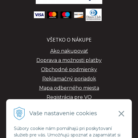
VŠETKO O NÁKUPE
Ako nakupovať
Doprava a možnosti platby
Obchodné podmienky
Reklamačný poriadok
Mapa odberného miesta
Registrácia pre VO
GDPR
Vaše nastavenie cookies
Súbory cookie nám pomáhajú pri poskytovaní
služieb pre vás. Umožňujú spoznať a zapamätať si