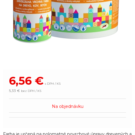
6,56
€
s DPH / KS
5,33 €
bez DPH / KS
Na objednávku
Farba je určená na polomatné povrchové úpravy drevených a