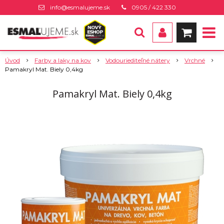
info@esmalujeme.sk
0905 / 422 330
Úvod
Farby a laky na kov
Vodouriediteľné nátery
Vrchné
Pamakryl Mat. Biely 0,4kg
Pamakryl Mat. Biely 0,4kg