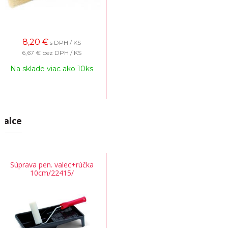
8,20
€
s DPH / KS
6,67 €
bez DPH / KS
Na sklade viac ako 10ks
Valce
Súprava pen. valec+rúčka
10cm/22415/