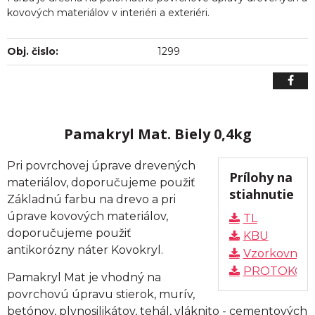
kovových materiálov v interiéri a exteriéri.
Obj. čislo:
1299
Pamakryl Mat. Biely 0,4kg
Pri povrchovej úprave drevených
Prílohy na
materiálov, doporučujeme použiť
stiahnutie
Základnú farbu na drevo a pri
úprave kovových materiálov,
TL
doporučujeme použiť
KBU
antikorózny náter Kovokryl.
Vzorkovník
PROTOKOL
Pamakryl Mat je vhodný na
povrchovú úpravu stierok, murív,
betónov, plynosilikátov, tehál, vláknito - cementových