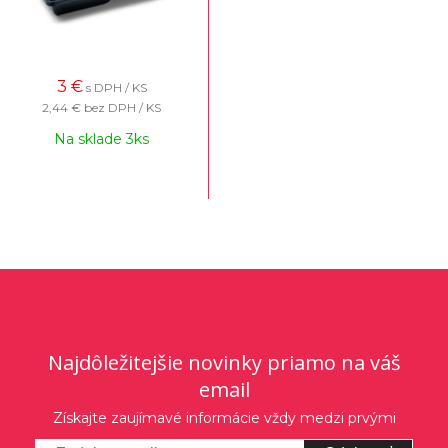
3
€
s DPH / KS
2,44 €
bez DPH / KS
Na sklade 3ks
Najdôležitejšie novinky priamo na váš
email
Získajte zaujímavé informácie vždy medzi prvými