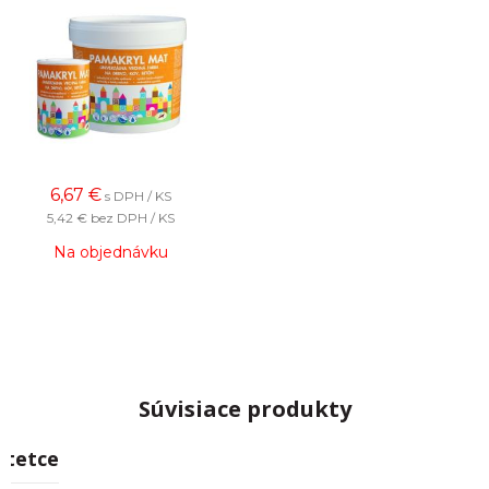
6,67
€
s DPH / KS
5,42 €
bez DPH / KS
Na objednávku
Súvisiace produkty
Štetce