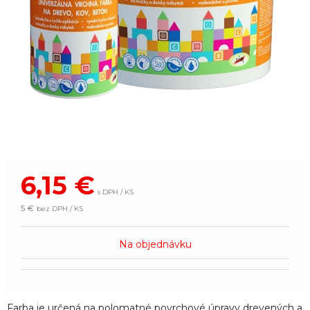
6,15
€
s DPH / KS
5 €
bez DPH / KS
Na objednávku
Farba je určená na polomatné povrchové úpravy drevených a