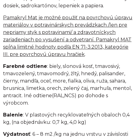
dosiek, sadrokartónov, lepeniek a papiera.
Pamakryl Mat je možné použiť na povrchovú úpravu
materiálov v potravinárskych prevádzkach /len pre
nepriamy styk s potravinami/ a zdravotníckych
zariadeniach po vysušení a odvetraní. Pamakryl MAT
spĺňa limitné hodnoty podľa EN 71-3:2013, kategórie
III. pre povrchovú úpravu hračiek
.
Farebné odtiene
: biely, slonová kosť, tmavosivý,
tmavozelený, tmavomodrý, žltý, hnedý, palisander,
čierny, mandľa, oceľ, more, fialka, oliva, ruža, sahara,
brusnica, limetka, orech, zelený čaj, marhuľa, mentol,
antracit. Iné odtiene(RAL,NCS) po dohode s
výrobcom.
Balenie
: V plastových recyklovateľných obaloch 0,4
kg, (na objednávku: 0,7 kg, 4,0 kg)
Výdatnosť
: 6 – 8 m2 /kg na jednu vrstvu v závislosti