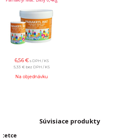
6,56
€
s DPH / KS
5,33 €
bez DPH / KS
Na objednávku
Súvisiace produkty
Štetce