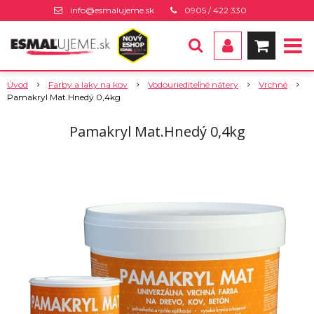
info@esmalujeme.sk
0905 / 422 330
Úvod
Farby a laky na kov
Vodouriediteľné nátery
Vrchné
Pamakryl Mat.Hnedý 0,4kg
Pamakryl Mat.Hnedý 0,4kg