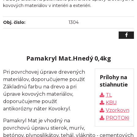
kovových materiálov v interiéri a exteriéri.
Obj. čislo:
1304
Pamakryl Mat.Hnedý 0,4kg
Pri povrchovej úprave drevených
Prílohy na
materiálov, doporučujeme použiť
stiahnutie
Základnú farbu na drevo a pri
úprave kovových materiálov,
TL
doporučujeme použiť
KBU
antikorózny náter Kovokryl.
Vzorkovník
PROTOKOL
Pamakryl Mat je vhodný na
povrchovú úpravu stierok, murív,
betónov, plynosilikátov, tehál, vláknito - cementových