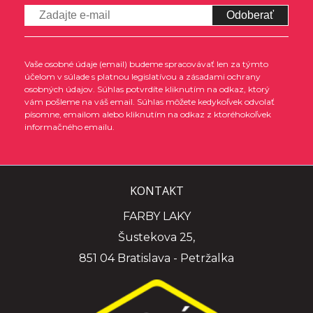
Odoberať
Vaše osobné údaje (email) budeme spracovávať len za týmto
účelom v súlade s platnou legislatívou a zásadami ochrany
osobných údajov. Súhlas potvrdíte kliknutím na odkaz, ktorý
vám pošleme na váš email. Súhlas môžete kedykoľvek odvolať
písomne, emailom alebo kliknutím na odkaz z ktoréhokoľvek
informačného emailu.
KONTAKT
FARBY LAKY
Šustekova 25,
851 04 Bratislava - Petržalka