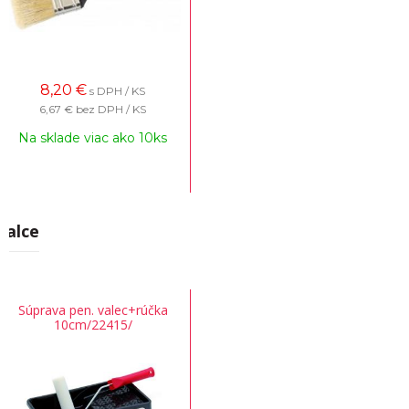
8,20
€
s DPH / KS
6,67 €
bez DPH / KS
Na sklade viac ako 10ks
Valce
Súprava pen. valec+rúčka
10cm/22415/