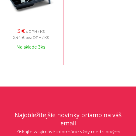
3
€
s DPH / KS
2,44 €
bez DPH / KS
Na sklade 3ks
Najdôležitejšie novinky priamo na váš
email
Získajte zaujímavé informácie vždy medzi prvými