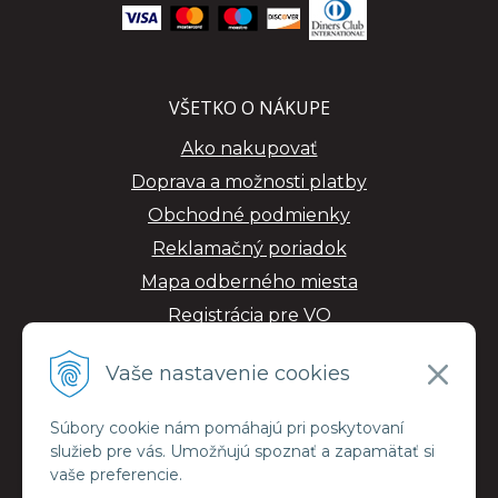
VŠETKO O NÁKUPE
Ako nakupovať
Doprava a možnosti platby
Obchodné podmienky
Reklamačný poriadok
Mapa odberného miesta
Registrácia pre VO
GDPR
Vaše nastavenie cookies
Súbory cookie nám pomáhajú pri poskytovaní
služieb pre vás. Umožňujú spoznať a zapamätať si
vaše preferencie.