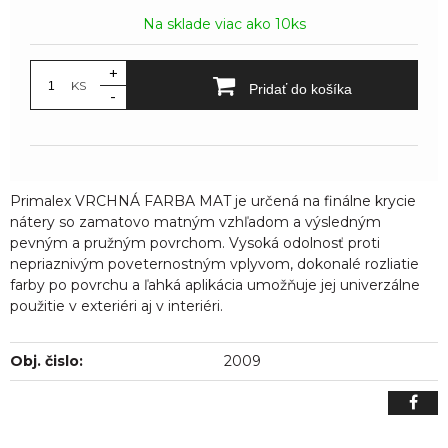
Na sklade viac ako 10ks
+
KS
Pridať do košíka
-
Primalex VRCHNÁ FARBA MAT je určená na finálne krycie
nátery so zamatovo matným vzhľadom a výsledným
pevným a pružným povrchom. Vysoká odolnosť proti
nepriaznivým poveternostným vplyvom, dokonalé rozliatie
farby po povrchu a ľahká aplikácia umožňuje jej univerzálne
použitie v exteriéri aj v interiéri.
Obj. čislo:
2009