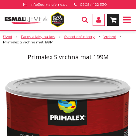
info@esmalujeme.sk
0905 / 422 330
Úvod
Farby a laky na kov
Syntetické nátery
Vrchné
Primalex S vrchná mat 199M
Primalex S vrchná mat 199M