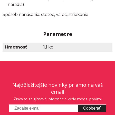
náradia)
Spôsob nanášania: štetec, valec, striekanie
Parametre
Hmotnosť
1,1 kg
Najdôležitejšie novinky priamo na váš
email
Získajte zaujímavé informácie vždy medzi prvými
Odoberať