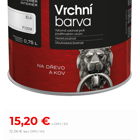
15,20
€
s DPH / KS
12,36 €
bez DPH / KS