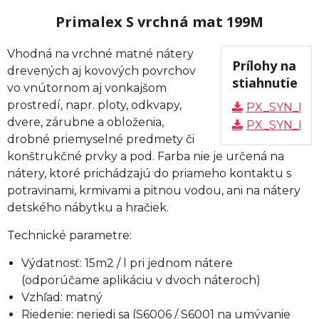
Primalex S vrchná mat 199M
Vhodná na vrchné matné nátery
Prílohy na
drevených aj kovových povrchov
stiahnutie
vo vnútornom aj vonkajšom
prostredí, napr. ploty, odkvapy,
PX_SYN_MA
dvere, zárubne a obloženia,
PX_SYN_MA
drobné priemyselné predmety či
konštrukčné prvky a pod. Farba nie je určená na
nátery, ktoré prichádzajú do priameho kontaktu s
potravinami, krmivami a pitnou vodou, ani na nátery
detského nábytku a hračiek.
Technické parametre:
Výdatnosť: 15m2 / l pri jednom nátere
(odporúčame aplikáciu v dvoch náteroch)
Vzhľad: matný
Riedenie: neriedi sa (S6006 / S6001 na umývanie