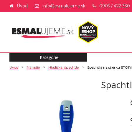
Úvod
info@esmalujeme.sk
0905 / 422 330
Kategórie
Úvod
Náradie
Hladítka, špachtle
Spachtla na stierku ST
Spacht