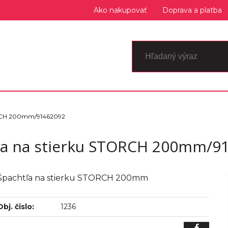
Ako nakupovať
Doprava a platba
ORCH 200mm/91462092
la na stierku STORCH 200mm/9
Špachtľa na stierku STORCH 200mm
Obj. čislo:
1236