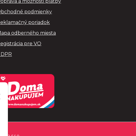
oprava a možnosti platby
bchodné podmienky
eklamačný poriadok
apa odberného miesta
egistrácia pre VO
GDPR
Com s.r.o.