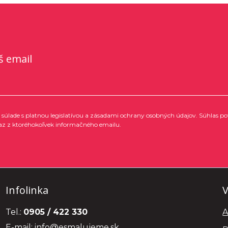
š email
súlade s platnou legislatívou a zásadami ochrany osobných údajov. Súhlas po
az z ktoréhokoľvek informačného emailu.
Infolinka
V
Tel.:
0905 / 422 330
A
E-mail:
info@esmalujeme.sk