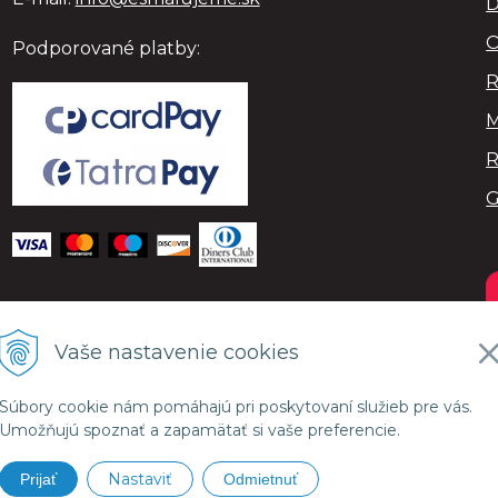
D
O
Podporované platby:
R
M
R
Vaše nastavenie cookies
Súbory cookie nám pomáhajú pri poskytovaní služieb pre vás.
Umožňujú spoznať a zapamätať si vaše preferencie.
Nastaviť
Prijať
Odmietnuť
SMALujeme.sk •
NextShop
&
e-shop Pohoda Connector
by
Next