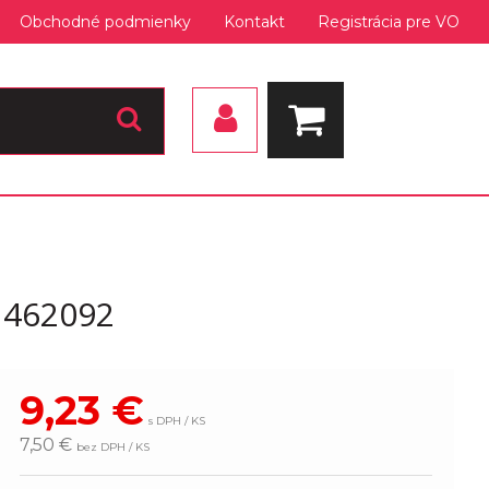
Obchodné podmienky
Kontakt
Registrácia pre VO
1462092
9,23
€
s DPH / KS
7,50 €
bez DPH / KS